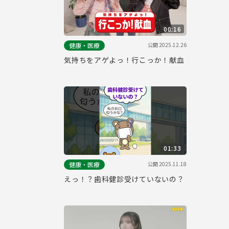
00:16
公開
2025.12.26
健康・医療
気持ちをアゲよっ！行こっか！献血
01:33
公開
2025.11.18
健康・医療
えっ！？歯科健診受けていないの？