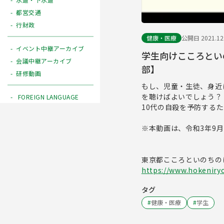
都営交通
行財政
健康・医療
公開日 2021.12
イベント中継アーカイブ
学生向けこころとい
会議中継アーカイブ
部】
研修動画
もし、児童・生徒、身近
を聴けばよいでしょう？
FOREIGN LANGUAGE
10代の自殺を予防する
※本動画は、令和3年9
東京都こころといのちの
https://www.hokeniryo
タグ
#
健康・医療
#
学生