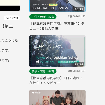
03:29
公開
2026.01.27
子供・若者・教育
no.55758
【都立看護専門学校】卒業生インタ
」【第二
ビュー(現役入学編)
んなふうに話
します。
像です。
06:03
公開
2026.01.27
子供・若者・教育
【都立看護専門学校】1日の流れ・
在校生インタビュー