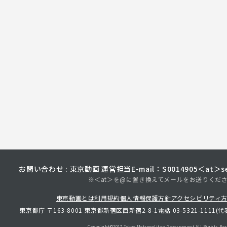
お問い合わせ : 東京動画 運営担当
E-mail：S0014905＜at＞sec
※＜at＞を@に置き換えてメールをお送りくだ
東京動画とは
利用規約
個人情報保護方針
アクセシビリティ
東京都庁 〒163-8001 東京都新宿区西新宿2-8-1
電話 03-5321-1111(代
Copyright©︎2017 Tokyo Metropolitan
Government.All Rights Res