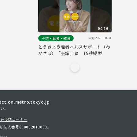
00:16
公開
2025.10.31
子供・若者・教育
とうきょう若者ヘルスサポート（わ
かさぽ）「会議」篇 15秒縦型
tion.metro.tokyo.jp
さい。
方針
投稿コーナー
表)
法人番号8000020130001
erved.