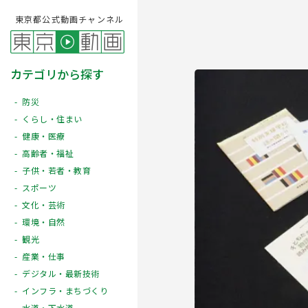
東京都公式動画チャンネル
カテゴリから探す
防災
くらし・住まい
健康・医療
高齢者・福祉
子供・若者・教育
スポーツ
文化・芸術
Play
環境・自然
観光
産業・仕事
デジタル・最新技術
インフラ・まちづくり
水道・下水道