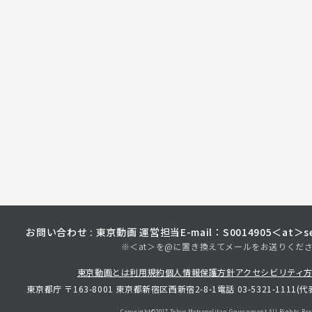
お問い合わせ : 東京動画 運営担当
E-mail：S0014905＜at＞sec
※＜at＞を@に置き換えてメールをお送りくだ
東京動画とは
利用規約
個人情報保護方針
アクセシビリティ
東京都庁 〒163-8001 東京都新宿区西新宿2-8-1
電話 03-5321-1111(代
Copyright©︎2017 Tokyo Metropolitan
Government.All Rights Res