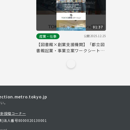
01:37
公開
2025.12.25
産業・仕事
【図書館×創業支援機関】「都立図
書館起業・事業立案ワークシート」
でビジネスプランをブラッシュアッ
プ
tion.metro.tokyo.jp
さい。
方針
投稿コーナー
表)
法人番号8000020130001
erved.