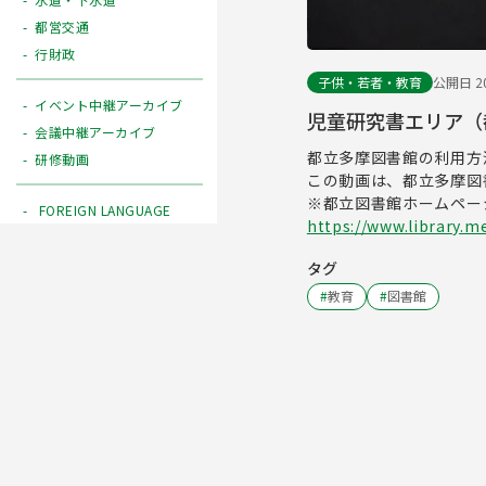
都営交通
行財政
子供・若者・教育
公開日 20
イベント中継アーカイブ
児童研究書エリア（
会議中継アーカイブ
都立多摩図書館の利用方
研修動画
この動画は、都立多摩図
※都立図書館ホームペー
FOREIGN LANGUAGE
https://www.library.me
タグ
#
教育
#
図書館