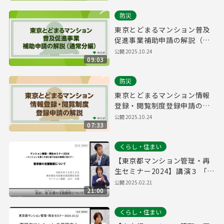
防災
東京とどまるマンション普及
促進事業補助申請の解説（通
常分編）
公開
2025.10.24
09:03
防災
東京とどまるマンション情報
登録・閲覧制度登録申請の解
説
公開
2025.10.24
07:33
くらし・住まい
【東京都マンション管理・再
生セミナー2024】講演３ 「東
京都の支援制度について」
公開
2025.02.21
21:00
くらし・住まい