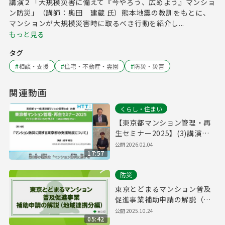
講演２「大規模災害に備えて『今やろう、広めよう』マンショ
ン防災」（講師：奥田 建蔵 氏）熊本地震の教訓をもとに、
マンションが大規模災害時に取るべき行動を紹介し...
もっと見る
タグ
#
相談・支援
#
住宅・不動産・霊園
#
防災・災害
関連動画
くらし・住まい
【東京都マンション管理・再
生セミナー2025】(3)講演３
「マンション防災に関する東
公開
2026.02.04
17:57
京都の支援制度について」
防災
東京とどまるマンション普及
促進事業補助申請の解説（地
域連携分編）
公開
2025.10.24
05:42