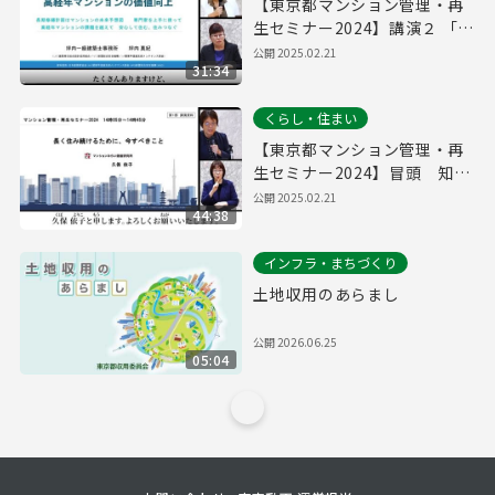
【東京都マンション管理・再
生セミナー2024】講演２ 「高
経年マンションの価値向上」
公開
2025.02.21
31:34
くらし・住まい
【東京都マンション管理・再
生セミナー2024】冒頭 知事
挨拶/講演１ 「長く住み続ける
公開
2025.02.21
44:38
ために、今すべきこと」
インフラ・まちづくり
土地収用のあらまし
公開
2026.06.25
05:04