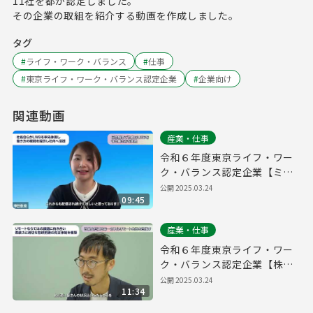
11社を都が認定しました。
その企業の取組を紹介する動画を作成しました。
タグ
#
ライフ・ワーク・バランス
#
仕事
#
東京ライフ・ワーク・バランス認定企業
#
企業向け
関連動画
産業・仕事
令和６年度東京ライフ・ワー
ク・バランス認定企業【ミラ
イウェブ株式会社】
公開
2025.03.24
09:45
産業・仕事
令和６年度東京ライフ・ワー
ク・バランス認定企業【株式
会社プログレス】
公開
2025.03.24
11:34