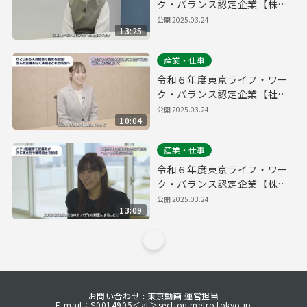
ク・バランス認定企業【株式
会社QOOLキャリア】
公開
2025.03.24
13:25
産業・仕事
令和６年度東京ライフ・ワー
ク・バランス認定企業【社会
福祉法人大三島育徳会】
公開
2025.03.24
10:04
産業・仕事
令和６年度東京ライフ・ワー
ク・バランス認定企業【株式
会社アメージング・フューチ
公開
2025.03.24
13:09
ャー】
お問い合わせ : 東京動画 運営担当
E-mail：S0014905＜at＞section.metro.tokyo.jp