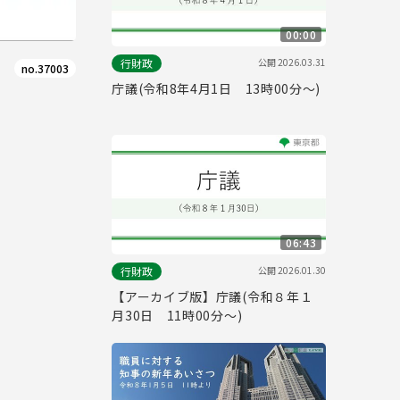
00:00
公開
2026.03.31
行財政
no.37003
庁議(令和8年4月1日 13時00分～)
06:43
公開
2026.01.30
行財政
【アーカイブ版】庁議(令和８年１
月30日 11時00分～)