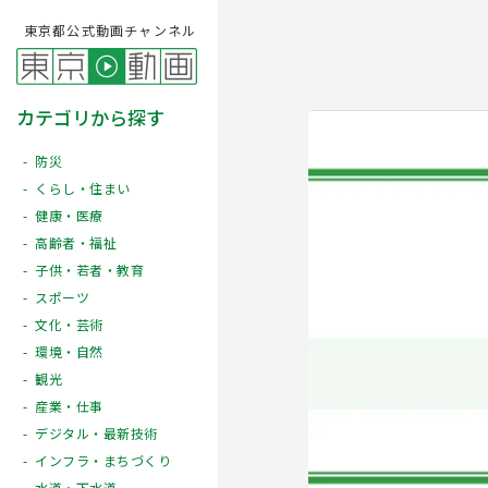
東京都公式動画チャンネル
カテゴリから探す
防災
くらし・住まい
健康・医療
高齢者・福祉
子供・若者・教育
スポーツ
文化・芸術
Play
環境・自然
観光
産業・仕事
デジタル・最新技術
インフラ・まちづくり
水道・下水道