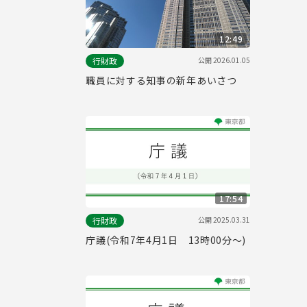
12:49
公開
2026.01.05
行財政
職員に対する知事の新年あいさつ
17:54
公開
2025.03.31
行財政
庁議(令和7年4月1日 13時00分～)