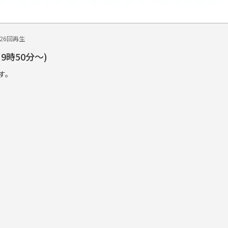
626回再生
9時50分～)
す。