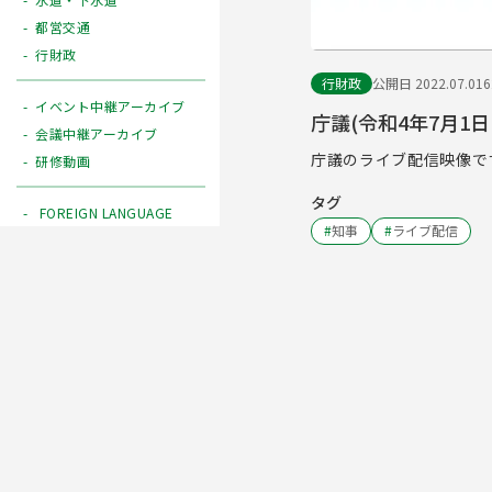
都営交通
行財政
行財政
公開日 2022.07.01
イベント中継アーカイブ
庁議(令和4年7月1日 
会議中継アーカイブ
庁議のライブ配信映像で
研修動画
タグ
FOREIGN LANGUAGE
#
知事
#
ライブ配信