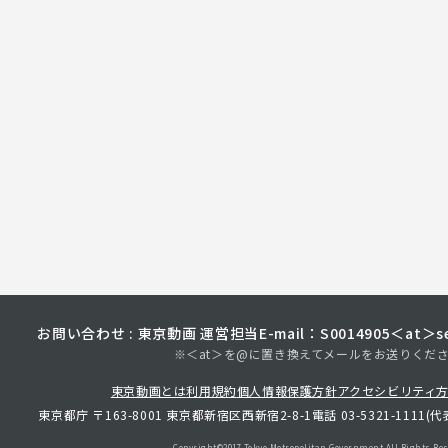
お問い合わせ : 東京動画 運営担当
E-mail：S0014905＜at＞sec
※＜at＞を@に置き換えてメールをお送りくだ
東京動画とは
利用規約
個人情報保護方針
アクセシビリティ
東京都庁 〒163-8001 東京都新宿区西新宿2-8-1
電話 03-5321-1111(代
Copyright©︎2017 Tokyo Metropolitan
Government.All Rights Res