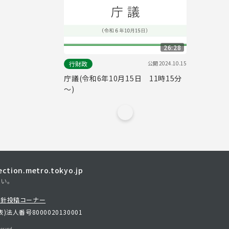
26:28
公開
2024.10.15
行財政
庁議(令和6年10月15日 11時15分
～)
tion.metro.tokyo.jp
さい。
方針
投稿コーナー
表)
法人番号8000020130001
erved.