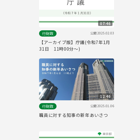
07:46
公開
2025.02.03
行財政
【アーカイブ版】庁議(令和7年1月
31日 11時00分～)
12:46
公開
2025.01.06
行財政
職員に対する知事の新年あいさつ