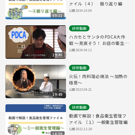
ァイル（４） 振り返り編
公開
2024.10.04
05:11
研修動画
ハカセとサンタのPDCA大作
戦 ～見直そう！ お店の衛生管
理～
公開
2024.04.12
19:45
研修動画
火伝！肉料理必焼法 ～加熱の
極意～
公開
2023.04.21
19:49
研修動画
動画で解説！食品衛生管理フ
ァイル （１）一般衛生管理編
公開
2022.12.26
16:59