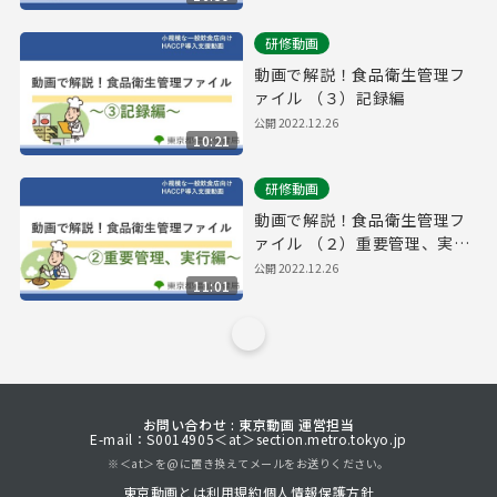
研修動画
動画で解説！食品衛生管理フ
ァイル （３）記録編
公開
2022.12.26
10:21
研修動画
動画で解説！食品衛生管理フ
ァイル （２）重要管理、実行
編
公開
2022.12.26
11:01
お問い合わせ : 東京動画 運営担当
E-mail：S0014905＜at＞section.metro.tokyo.jp
※＜at＞を@に置き換えてメールをお送りください。
東京動画とは
利用規約
個人情報保護方針