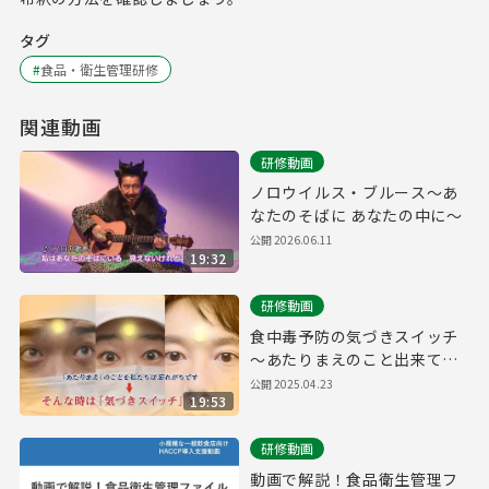
タグ
#
食品・衛生管理研修
関連動画
研修動画
ノロウイルス・ブルース～あ
なたのそばに あなたの中に～
公開
2026.06.11
19:32
研修動画
食中毒予防の気づきスイッチ
～あたりまえのこと出来てい
ますか？～
公開
2025.04.23
19:53
研修動画
動画で解説！食品衛生管理フ