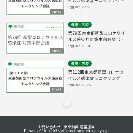
イルス感染症モニタリング会
議(令和5年2月9日17時15分
公開
2023.02.09
28:47
～)
健康・医療
第79回東京都新型コロナウイ
ルス感染症対策本部会議（令
和5年1月31日 16時15分～）
公開
2023.01.31
08:48
健康・医療
第112回東京都新型コロナウ
イルス感染症モニタリング会
議(令和5年1月26日16時15分
公開
2023.01.26
31:06
～)
お問い合わせ : 東京動画 運営担当
E-mail：S0014905＜at＞section.metro.tokyo.jp