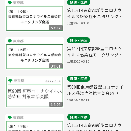
健康・医療
第116回東京都新型コロナウ
イルス感染症モニタリング会
議(令和5年3月30日13時00分
公開
2023.03.30
35:47
～)
健康・医療
第115回東京都新型コロナウ
イルス感染症モニタリング会
議(令和5年3月16日14時45分
公開
2023.03.16
39:01
～)
健康・医療
第80回東京都新型コロナウイ
ルス感染症対策本部会議（令
和5年2月14日 16時45分～）
公開
2023.02.14
14:26
健康・医療
第113回東京都新型コロナウ