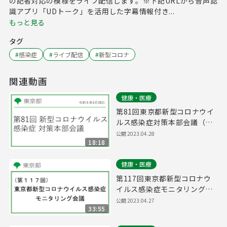
の記者対応の模様をライブ配信します。※下記URLから音声認
識アプリ「UDトーク」を活用した字幕情報付き...
もっと見る
タグ
#
感染症
#
ライブ配信
#
新型コロナ
関連動画
健康・医療
第81回東京都新型コロナウイ
ルス感染症対策本部会議（令
和5年4月28日 17時00分～）
公開
2023.04.28
18:18
健康・医療
第117回東京都新型コロナウ
イルス感染症モニタリング会
議(令和5年4月28日11時00分
公開
2023.04.27
33:55
～)