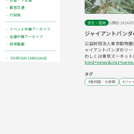
都営交通
行財政
文化・芸術
公開日 2024.05
イベント中継アーカイブ
ジャイアントパンダの
会議中継アーカイブ
公益財団法人東京動物園
研修動画
ャイアントパンダのリー
わしくは東京ズーネット
FOREIGN LANGUAGE
kind=news&inst=uen
タグ
#
動物園・水族館
#
ジャ