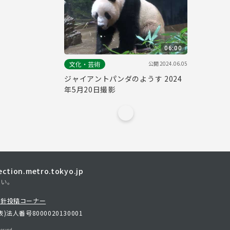
06:00
公開
2024.06.05
文化・芸術
ジャイアントパンダのようす 2024
年5月20日撮影
tion.metro.tokyo.jp
さい。
方針
投稿コーナー
表)
法人番号8000020130001
erved.