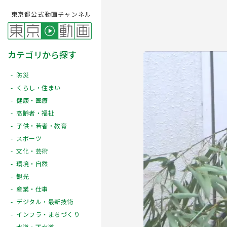
東京都公式動画チャンネル
カテゴリから探す
防災
くらし・住まい
健康・医療
高齢者・福祉
子供・若者・教育
スポーツ
文化・芸術
Play
環境・自然
観光
産業・仕事
デジタル・最新技術
インフラ・まちづくり
水道・下水道