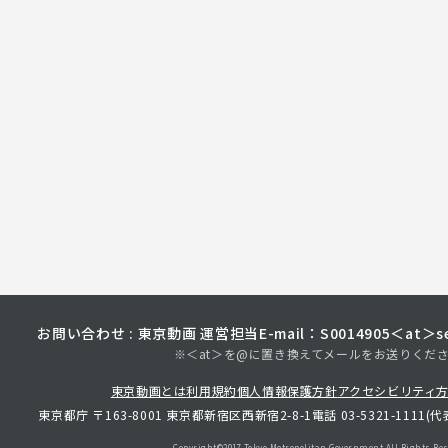
お問い合わせ : 東京動画 運営担当
E-mail：S0014905＜at＞sec
※＜at＞を@に置き換えてメールをお送りくだ
東京動画とは
利用規約
個人情報保護方針
アクセシビリティ
東京都庁 〒163-8001 東京都新宿区西新宿2-8-1
電話 03-5321-1111(代
Copyright©︎2017 Tokyo Metropolitan
Government.All Rights Res