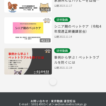
家族みんなハッピーを目指し
て～
公開
2023.11.17
51:04
研修動画
シニア期のペットケア（令和4
年度適正飼養講習会）
公開
2022.11.14
42:22
研修動画
事例から学ぶ！ペットトラブ
ルを防ぐには
公開
2021.11.19
01:04:53
お問い合わせ : 東京動画 運営担当
E-mail：S0014905＜at＞section.metro.tokyo.jp