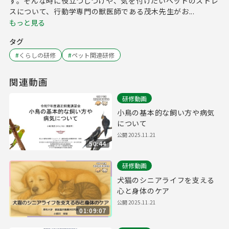
す。そんな時に役立つしつけや、気を付けたいペットのストレ
スについて、行動学専門の獣医師である茂木先生がお...
もっと見る
タグ
#
くらしの研修
#
ペット関連研修
関連動画
研修動画
小鳥の基本的な飼い方や病気
について
公開
2025.11.21
50:44
研修動画
犬猫のシニアライフを支える
心と身体のケア
公開
2025.11.21
01:09:07