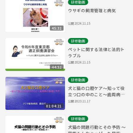
研修動画
ウサギの飼育管理と病気
公開
2024.11.15
45:32
研修動画
ペットに関する法律と法的ト
ラブル
公開
2024.11.15
44:52
研修動画
犬と猫の口腔ケア～知って役
立つ口の中のこと～歯周病の
基礎と予防（令和５年度適正
公開
2023.11.17
01:04:21
飼養講習会）
研修動画
犬猫の問題行動とその予防 ～