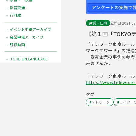
都営交通
行財政
産業・仕事
公開日 2021.07
イベント中継アーカイブ
【第１回「TOKYO
会議中継アーカイブ
「テレワーク東京ルール
研修動画
ワークアワード」の推進
受賞企業の事例を参考に
FOREIGN LANGUAGE
みませんか。
「テレワーク東京ルール
https://www.telework-r
タグ
#
テレワーク
#
ライフ・