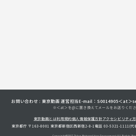
お問い合わせ : 東京動画 運営担当
E-mail：S0014905＜at＞sec
※＜at＞を@に置き換えてメールをお送りくだ
東京動画とは
利用規約
個人情報保護方針
アクセシビリティ
東京都庁 〒163-8001 東京都新宿区西新宿2-8-1
電話 03-5321-1111(代
Copyright©︎2017 Tokyo Metropolitan
Government.All Rights Res