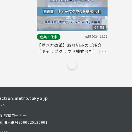
05:59
公開
2024.12.17
産業・仕事
【働き方改革】取り組みのご紹介
（キャップクラウド株式会社）｜第
４回「TOKYOテレワークアワー
ド」
tion.metro.tokyo.jp
さい。
方針
投稿コーナー
表)
法人番号8000020130001
erved.