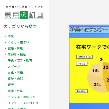
東京都公式動画チャンネル
カテゴリから探す
防災
くらし・住まい
健康・医療
高齢者・福祉
子供・若者・教育
スポーツ
文化・芸術
Play
環境・自然
観光
産業・仕事
デジタル・最新技術
インフラ・まちづくり
水道・下水道