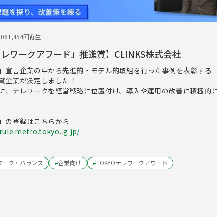
.06
1,454回再生
テレワークアワード」推進賞】CLINKS株式会社
」宣言企業の中から先進的・モデル的取組を行った事例を表彰する「T
賞企業が決定しました！
、テレワークを経営戦略に位置付け、導入や運用の改善に積極的
」の登録はこちらから
ule.metro.tokyo.lg.jp/
ワーク・バランス
#
企業向け
#
TOKYOテレワークアワード