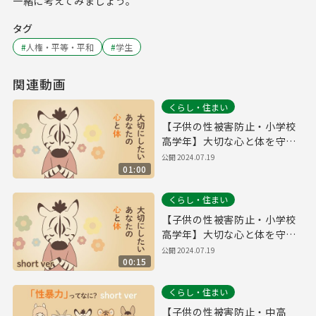
一緒に考えてみましょう。
タグ
#
人権・平等・平和
#
学生
関連動画
くらし・住まい
【子供の性被害防止・小学校
高学年】大切な心と体を守る
ために（60秒）
公開
2024.07.19
01:00
くらし・住まい
【子供の性被害防止・小学校
高学年】大切な心と体を守る
ために（15秒）
公開
2024.07.19
00:15
くらし・住まい
【子供の性被害防止・中高