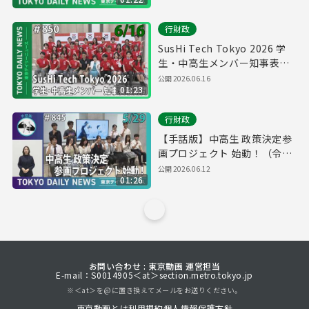
6月16日 東京デイリーニュー
ス No.850）
行財政
SusHi Tech Tokyo 2026 学
生・中高生メンバー知事表敬
訪問（令和8年6月16日 東京デ
公開
2026.06.16
01:23
イリーニュース No.850）
行財政
【手話版】中高生 政策決定参
画プロジェクト 始動！（令和
8年5月29日 東京デイリーニュ
公開
2026.06.12
01:26
ース No.845）
お問い合わせ : 東京動画 運営担当
E-mail：S0014905＜at＞section.metro.tokyo.jp
※＜at＞を@に置き換えてメールをお送りください。
東京動画とは
利用規約
個人情報保護方針