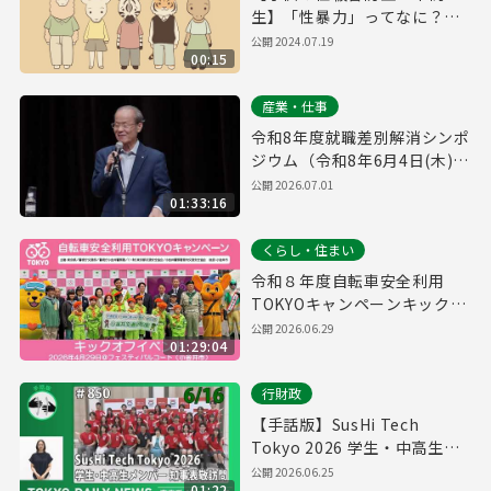
生】「性暴力」ってなに？
（15秒）
公開
2024.07.19
00:15
産業・仕事
令和8年度就職差別解消シンポ
ジウム（令和8年6月4日(木)開
催）
公開
2026.07.01
01:33:16
くらし・住まい
令和８年度自転車安全利用
TOKYOキャンペーンキックオ
フイベント
公開
2026.06.29
01:29:04
行財政
【手話版】SusHi Tech
Tokyo 2026 学生・中高生メ
ンバー知事表敬訪問（令和8年
公開
2026.06.25
01:22