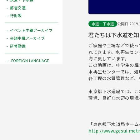
都営交通
行財政
水道・下水道
公開日 2019.1
イベント中継アーカイブ
君たちは下水道を知
会議中継アーカイブ
ご家庭や工場などで使っ
研修動画
れてきます。水再生セン
海に戻しています。
FOREIGN LANGUAGE
この動画は、中学生の職
水再生センターでは、処
各工程の水質管理など、
東京都下水道局では、こ
環境、良好な水辺の環境
「東京都下水道局ホーム
http://www.gesui.metr