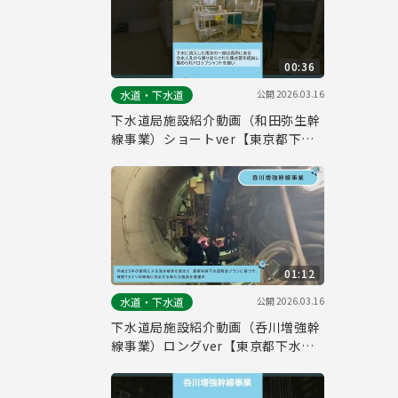
00:36
公開
2026.03.16
水道・下水道
下水道局施設紹介動画（和田弥生幹
線事業）ショートver【東京都下水
道局】
01:12
公開
2026.03.16
水道・下水道
下水道局施設紹介動画（呑川増強幹
線事業）ロングver【東京都下水道
局】