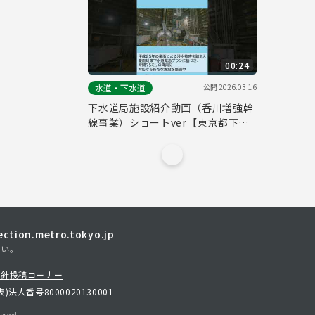
00:24
公開
2026.03.16
水道・下水道
下水道局施設紹介動画（呑川増強幹
線事業）ショートver【東京都下水
道局】
tion.metro.tokyo.jp
さい。
方針
投稿コーナー
表)
法人番号8000020130001
erved.