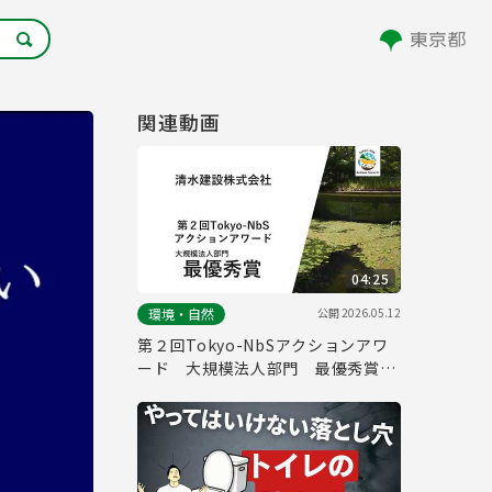
関連動画
04:25
公開
2026.05.12
環境・自然
第２回Tokyo-NbSアクションアワ
ード 大規模法人部門 最優秀賞取
組紹介（清水建設株式会社）