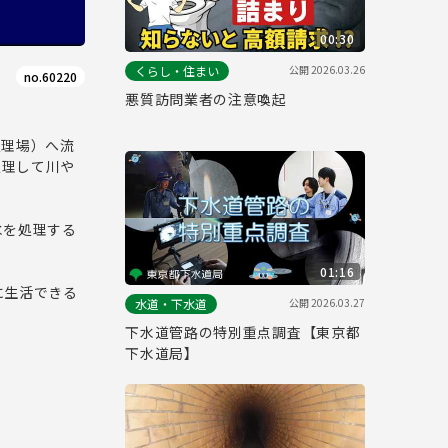
00:30
公開
2026.03.26
くらし・住まい
no.60220
悪質訪問業者の注意喚起
処理場）へ流
処理して川や
水を処理する
01:16
に生活できる
公開
2026.03.27
水道・下水道
下水道管路の特別重点調査【東京都
下水道局】