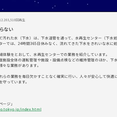
2.20
3,510回再生
らない
て汚れた水（下水）は、下水道管を通って、水再生センター（下水
ターでは、24時間365日休みなく、流れてきた下水をきれいな水に
場体験をとおして、水再生センターでの業務を紹介しています。
理施設全体の運転管理や施設・設備点検などの維持管理のほか、下
様々な業務があります。
れらの業務を毎日欠かすことなく確実に行い、人々が安心して快適
を守っています。
ページ」
o.tokyo.jp/index.html