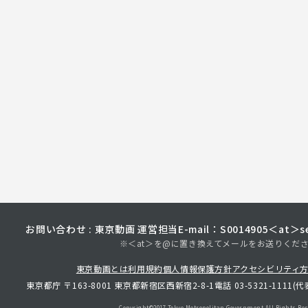
お問い合わせ : 東京動画 運営担当
E-mail：S0014905＜at＞sec
※＜at＞を@に置き換えてメールをお送りくだ
東京動画とは
利用規約
個人情報保護方針
アクセシビリティ
東京都庁 〒163-8001 東京都新宿区西新宿2-8-1
電話 03-5321-1111(代
Copyright©︎2017 Tokyo Metropolitan
Government.All Rights Res