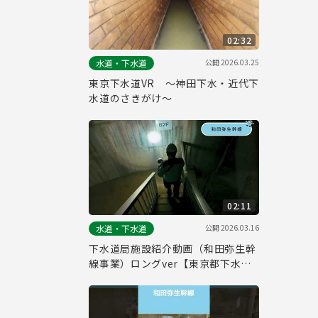
02:32
公開
2026.03.25
水道・下水道
東京下水道VR ～神田下水・近代下
水道のさきがけ～
02:11
公開
2026.03.16
水道・下水道
下水道局施設紹介動画（和田弥生幹
線事業）ロングver【東京都下水道
局】