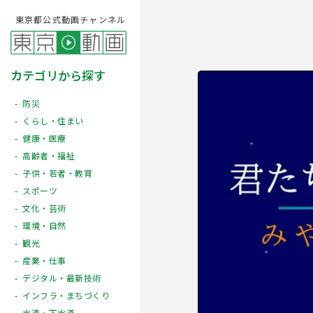
東京都公式動画チャンネル
カテゴリから探す
防災
くらし・住まい
健康・医療
高齢者・福祉
子供・若者・教育
スポーツ
文化・芸術
Play
環境・自然
観光
産業・仕事
デジタル・最新技術
インフラ・まちづくり
水道・下水道