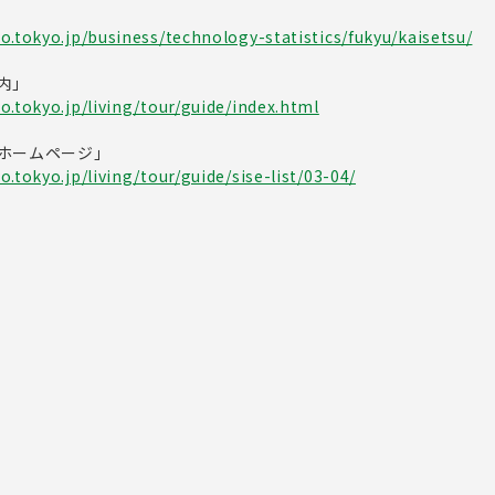
o.tokyo.jp/business/technology-statistics/fukyu/kaisetsu/
内」
o.tokyo.jp/living/tour/guide/index.html
ホームページ」
.tokyo.jp/living/tour/guide/sise-list/03-04/