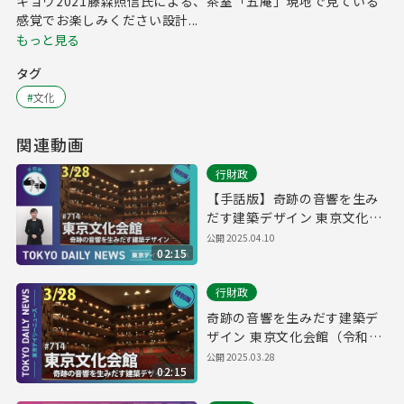
キョウ2021藤森照信氏による、茶室「五庵」現地で見ている
感覚でお楽しみください設計...
もっと見る
タグ
#
文化
関連動画
行財政
【手話版】奇跡の音響を生み
だす建築デザイン 東京文化会
館（令和7年3月28日 東京デイ
公開
2025.04.10
02:15
リーニュース特別版）
行財政
奇跡の音響を生みだす建築デ
ザイン 東京文化会館（令和7
年3月28日 東京デイリーニュ
公開
2025.03.28
02:15
ース特別版）