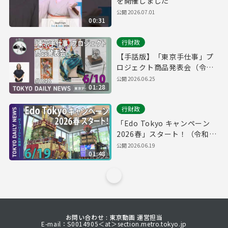
を開催しました
公開
2026.07.01
00:31
行財政
【手話版】「東京手仕事」プ
ロジェクト商品発表会（令和8
年6月10日 東京デイリーニュ
公開
2026.06.25
01:28
ース No.848）
行財政
「Edo Tokyo キャンペーン
2026春」スタート！（令和8
年6月17日 東京デイリーニュ
公開
2026.06.19
01:48
ース No.852）
お問い合わせ : 東京動画 運営担当
E-mail：S0014905＜at＞section.metro.tokyo.jp