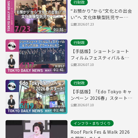
行財政
“お預かり”から“文化との出会
い”へ 文化体験型託児サービ
ス（令和8年7月23日 東京デイ
公開
2026.07.23
01:31
リーニュース No.861）
行財政
【手話版】ショートショート
フィルムフェスティバル＆ア
ジア2026 アワードセレモニー
公開
2026.07.10
01:41
（令和8年6月17日 東京デイリ
ーニュース No.851）
行財政
【手話版】「Edo Tokyo キャ
ンペーン 2026春」スタート！
（令和8年6月17日 東京デイリ
公開
2026.07.10
01:48
ーニュース No.852）
インフラ・まちづくり
Roof Park Fes & Walk 2026