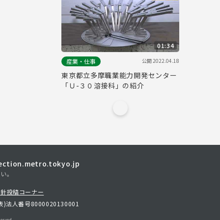
01:34
公開
2022.04.18
産業・仕事
東京都立多摩職業能力開発センター
「Ｕ-３０溶接科」の紹介
tion.metro.tokyo.jp
さい。
方針
投稿コーナー
表)
法人番号8000020130001
erved.