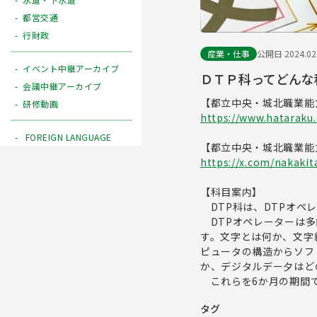
都営交通
行財政
産業・仕事
公開日 2024.02
イベント中継アーカイブ
ＤＴＰ科ってどんな
会議中継アーカイブ
【都立中央・城北職業能
研修動画
https://www.hataraku.
FOREIGN LANGUAGE
【都立中央・城北職業能力
https://x.com/nakaki
【科目案内】
DTP科は、DTPオペ
DTPオペレーターは多
す。文字とは何か、文字
ピュータの構造からソフ
か、デジタルデー夕はど
これらを6か月の期間で
タグ