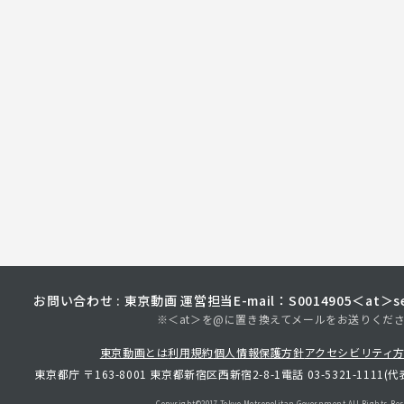
お問い合わせ : 東京動画 運営担当
E-mail：S0014905＜at＞sec
※＜at＞を@に置き換えてメールをお送りくだ
東京動画とは
利用規約
個人情報保護方針
アクセシビリティ
東京都庁 〒163-8001 東京都新宿区西新宿2-8-1
電話 03-5321-1111(代
Copyright©︎2017 Tokyo Metropolitan
Government.All Rights Res