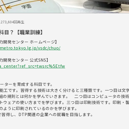
.27
3,604回再生
科目？【職業訓練】
力開発センター ホームページ】
metro.tokyo.lg.jp/vsdc/chuo/
開発センター 公式SNS】
ta_center?ref_src=twsrc%5Etfw
レーターを育成する科目です。
能工です。習得する技術は大きく分けると三種類です。一つ目は文
組の規則とは何かを学んでいきます。 二つ目はコンピュータの技
トウェアの使い方までを学びます。三つ目は印刷技術です。印刷・
のように印刷されているのかを学びます。
習得し、DTP関連の企業への就職を目指します。