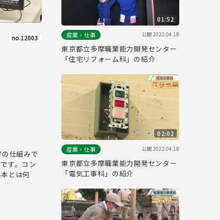
01:52
公開
2022.04.18
産業・仕事
no.12003
東京都立多摩職業能力開発センター
「住宅リフォーム科」の紹介
02:02
公開
2022.04.18
産業・仕事
字の仕組みで
東京都立多摩職業能力開発センター
術です。コン
「電気工事科」の紹介
製本とは何