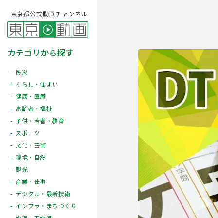
東京都公式動画チャンネル
カテゴリから探す
防災
くらし・住まい
健康・医療
高齢者・福祉
子供・若者・教育
スポーツ
文化・芸術
Play
環境・自然
観光
産業・仕事
デジタル・最新技術
インフラ・まちづくり
水道・下水道