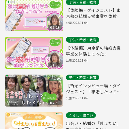
子供・若者・教育
【体験編・ダイジェスト】東
京都の結婚支援事業を体験し
てみた！
公開
2025.11.04
03:29
子供・若者・教育
【体験編】東京都の結婚支援
事業を体験してみた！
公開
2025.11.04
11:50
子供・若者・教育
【街頭インタビュー編・ダイ
ジェスト】「結婚したい？し
たくない？」みんなの声をき
公開
2025.11.04
02:50
いてみた
くらし・住まい
出会い・結婚の「叶えたい」