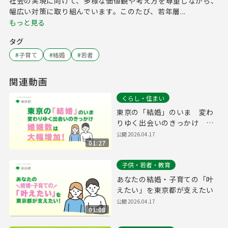
社会の実現に向けて、多様な価値観や考え方を尊重しながら、
幅広い対策に取り組んでいます。このたび、若年層...
もっと見る
タグ
#
子育て
#
結婚
#
若者
関連動画
くらし・住まい
東京の「結婚」のいま 変わ
りゆく出会いのきっかけ 婚
姻数は大幅増加！
公開
2026.04.17
01:27
子供・若者・教育
あなたの結婚・子育ての「叶
えたい」を東京都が支えたい
公開
2026.04.17
01:08