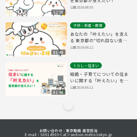
を東京都が支えたい！
公開
2026.08.05
02:20
子供・若者・教育
あなたの「叶えたい」を支え
る 東京都の“切れ目ない支
援”！
公開
2026.06.12
01:48
くらし・住まい
結婚・子育てについての住ま
いに関する「叶えたい」を東
京都が支えたい！
公開
2026.06.12
01:46
お問い合わせ : 東京動画 運営担当
E-mail：S0014905＜at＞section.metro.tokyo.jp