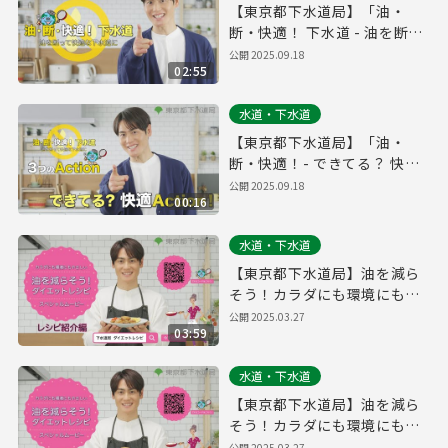
【東京都下水道局】「油・
断・快適！ 下水道 - 油を断っ
て快適な下水道に」（フル
公開
2025.09.18
02:55
版）
水道・下水道
【東京都下水道局】「油・
断・快適！- できてる？ 快適
Action！」（15秒版）
公開
2025.09.18
00:16
水道・下水道
【東京都下水道局】油を減ら
そう！カラダにも環境にもや
さしい ダイエットレシピ
公開
2025.03.27
03:59
（フル版）
水道・下水道
【東京都下水道局】油を減ら
そう！カラダにも環境にもや
さしい ダイエットレシピ
公開
2025.03.27