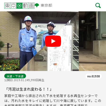
Play
水道・下水道
no.01938
公開日 2019.01.24
9,990回再生
「汚泥は生まれ変わる！！」
家庭や工場から排出された下水を処理する水再生センターで
は、汚れた水をキレイに処理して川や海に戻しています。この
水処理過程で汚泥が発生しますが、東京都下水道局で...