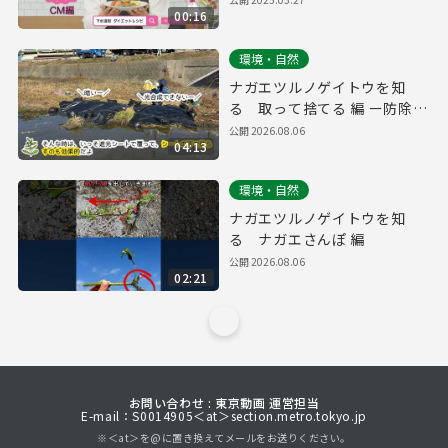
00:16
（15秒版）
環境・自然
ナガエツルノゲイトウを知
る 取って捨てる 編 ー防除の
ポイントー
公開
2026.08.06
04:13
環境・自然
ナガエツルノゲイトウを知
る ナガエさんぽ 編
公開
2026.08.06
02:21
お問い合わせ : 東京動画 運営担当
E-mail：S0014905＜at＞section.metro.tokyo.jp
※＜at＞を@に置き換えてメールをお送りください。