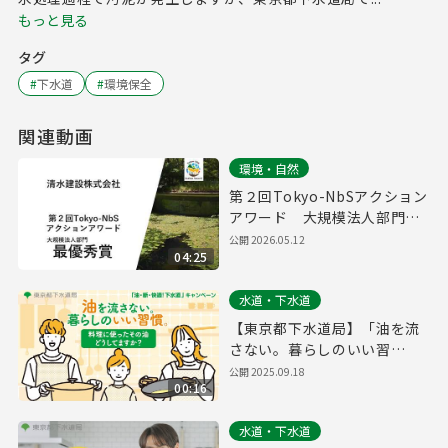
もっと見る
タグ
#
下水道
#
環境保全
関連動画
環境・自然
第２回Tokyo-NbSアクション
アワード 大規模法人部門
最優秀賞取組紹介（清水建設
公開
2026.05.12
04:25
株式会社）
水道・下水道
【東京都下水道局】「油を流
さない。暮らしのいい習
慣。」（15秒）
公開
2025.09.18
00:16
水道・下水道