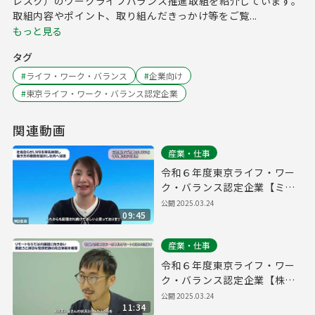
レスク）のワークライフバランス推進取組を紹介しています。
取組内容やポイント、取り組んだきっかけ等をご覧...
もっと見る
タグ
#
ライフ・ワーク・バランス
#
企業向け
#
東京ライフ・ワーク・バランス認定企業
関連動画
産業・仕事
令和６年度東京ライフ・ワー
ク・バランス認定企業【ミラ
イウェブ株式会社】
公開
2025.03.24
09:45
産業・仕事
令和６年度東京ライフ・ワー
ク・バランス認定企業【株式
会社プログレス】
公開
2025.03.24
11:34