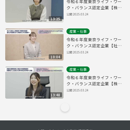
令和６年度東京ライフ・ワー
ク・バランス認定企業【株式
会社QOOLキャリア】
公開
2025.03.24
13:25
産業・仕事
令和６年度東京ライフ・ワー
ク・バランス認定企業【社会
福祉法人大三島育徳会】
公開
2025.03.24
10:04
産業・仕事
令和６年度東京ライフ・ワー
ク・バランス認定企業【株式
会社FIS】
公開
2025.03.24
13:48