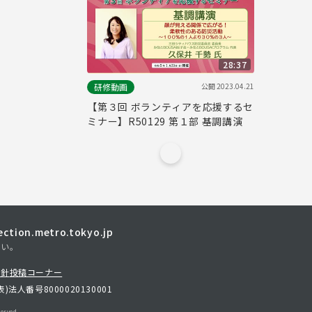
28:37
公開
2023.04.21
研修動画
【第３回 ボランティアを応援するセ
ミナー】R50129 第１部 基調講演
tion.metro.tokyo.jp
さい。
方針
投稿コーナー
表)
法人番号8000020130001
erved.