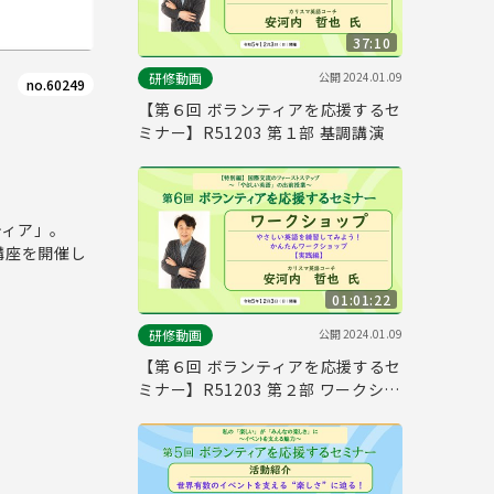
37:10
公開
2024.01.09
研修動画
no.60249
【第６回 ボランティアを応援するセ
ミナー】R51203 第１部 基調講演
ティア」。
講座を開催し
01:01:22
公開
2024.01.09
研修動画
【第６回 ボランティアを応援するセ
ミナー】R51203 第２部 ワークショ
ップ