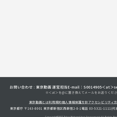
お問い合わせ : 東京動画 運営担当
E-mail：S0014905＜at＞sec
※＜at＞を@に置き換えてメールをお送りくだ
東京動画とは
利用規約
個人情報保護方針
アクセシビリティ
東京都庁 〒163-8001 東京都新宿区西新宿2-8-1
電話 03-5321-1111(代
Copyright©︎2017 Tokyo Metropolitan
Government.All Rights Res