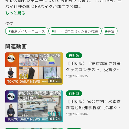
イ初公開セレモニーについてお知らせします。 12月19日、白
バイ仕様の国産EVバイクが都庁で公開...
もっと見る
タグ
#
東京デイリーニュース
#
HTT・ゼロエミッション推進
#
手話
関連動画
行財政
【手話版】「東京都暑さ対策
グッズコンテスト」受賞グッ
ズ決定！（令和8年6月4日 東
公開
2026.06.25
01:28
京デイリーニュース No.847）
行財政
【手話版】官公庁初！水素燃
料電池船 知事視察（令和8年5
月13日 東京デイリーニュース
公開
2026.06.04
01:24
No.839）