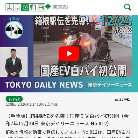
Play
行財政
no.33441
公開日 2026.01.14
1,062回再生
【手話版】箱根駅伝を先導！国産ＥＶ白バイ初公開（令
和7年12月24日 東京デイリーニュース No.812）
都政の情報を動画で発信しています。No.812は、国産EV白バ