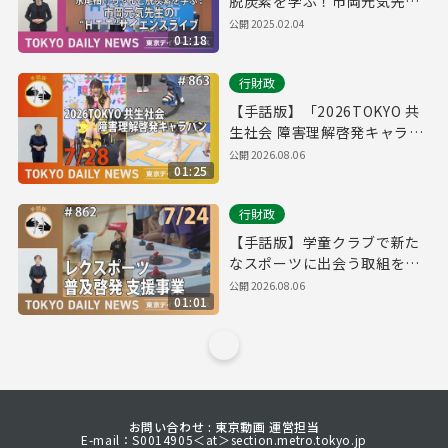
脱炭素を学ぶ！市岡元気先生
の“HTT”サイエンスライブ
公開
2025.02.04
01:18
（令和7年1月28日 東京デイリ
ーニュース No.677）
行財政
【手話版】「2026TOKYO 共
生社会 障害理解啓発キャラバ
ン」スタート！（令和8年7月
公開
2026.08.06
01:25
28日 東京デイリーニュース
No.863）
行財政
【手話版】学童クラブで新た
なスポーツに出会う取組を開
始！（令和8年7月24日 東京デ
公開
2026.08.06
01:01
イリーニュース No.862）
お問い合わせ : 東京動画 運営担当
E-mail：S0014905＜at＞section.metro.tokyo.jp