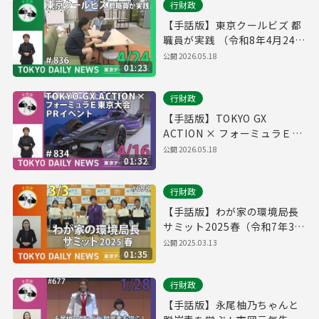
行財政
【手話版】東京クールビズ 都
職員が実践 （令和8年4月24日
東京デイリーニュース
公開
2026.05.18
01:23
No.836）
行財政
【手話版】TOKYO GX
ACTION × フォーミュラＥ東
京大会PRイベント （令和8年
公開
2026.05.18
01:32
4月16日 東京デイリーニュー
ス No.834）
行財政
【手話版】わが家の環境局長
サミット2025春（令和7年3月
3日 東京デイリーニュース
公開
2025.03.13
01:35
No.698）
行財政
【手話版】永尾柚乃ちゃんと