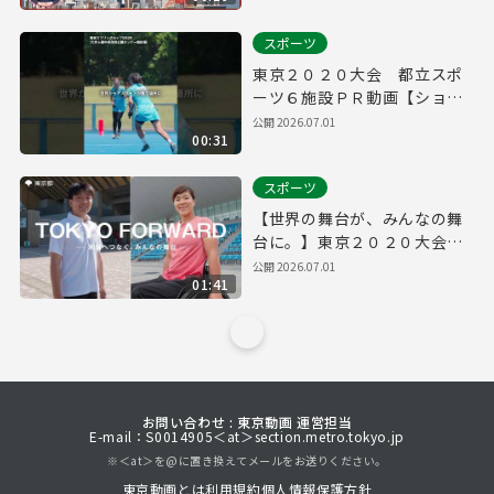
スポーツ
東京２０２０大会 都立スポ
ーツ６施設ＰＲ動画【ショー
ト】
公開
2026.07.01
00:31
スポーツ
【世界の舞台が、みんなの舞
台に。】東京２０２０大会
都立スポーツ６施設ＰＲ動画
公開
2026.07.01
01:41
お問い合わせ : 東京動画 運営担当
E-mail：S0014905＜at＞section.metro.tokyo.jp
※＜at＞を@に置き換えてメールをお送りください。
東京動画とは
利用規約
個人情報保護方針