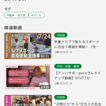
タグ
#
電車・地下鉄
#
子ども
関連動画
行財政
学童クラブで新たなスポーツ
に出会う取組を開始！（令和8
年7月24日 東京デイリーニュ
公開
2026.07.24
01:01
ース No.862）
子供・若者・教育
【アンバサダーpecoさんタイ
アップ動画】GYUTTO
TODAY
公開
2026.07.24
04:10
行財政
“お預かり”から“文化との出会