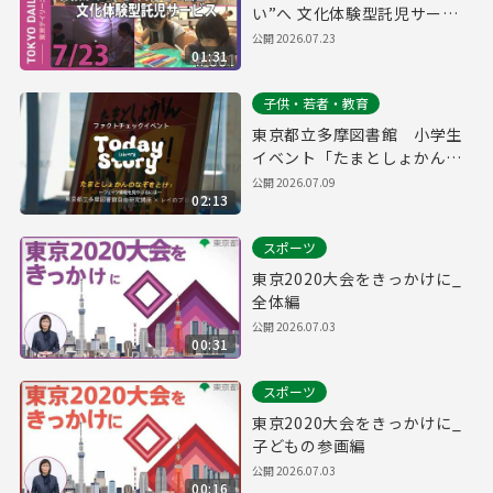
い”へ 文化体験型託児サービ
ス（令和8年7月23日 東京デイ
公開
2026.07.23
01:31
リーニュース No.861）
子供・若者・教育
東京都立多摩図書館 小学生
イベント「たまとしょかんの
なぞをとけ！～フェイク情報
公開
2026.07.09
02:13
を見やぶるには～」当日の様
子
スポーツ
東京2020大会をきっかけに_
全体編
公開
2026.07.03
00:31
スポーツ
東京2020大会をきっかけに_
子どもの参画編
公開
2026.07.03
00:16