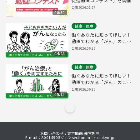
促進動画コンテスト」を開催
公開
2026.07.27
00:30
健康・医療
働くあなたに知ってほしい！
動画でわかる「がん」のこ
と #4【「がん」と「妊娠」
公開
2026.06.16
04:25
の関係とは？】
健康・医療
働くあなたに知ってほしい！
動画でわかる「がん」のこ
と #3【働きざかりで「が
公開
2026.06.16
05:13
ん」になったら】
お問い合わせ : 東京動画 運営担当
E-mail：S0014905＜at＞section.metro.tokyo.jp