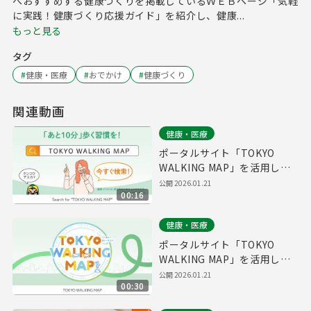
へおすすめする健康づくりを掲載しているＷＥＢページ「気軽
に実践！健康づくり応援ガイド」を紹介し、健康...
もっと見る
タグ
#
健康・医療
#
おでかけ
#
健康づくり
関連動画
健康・医療
ポータルサイト「TOKYO
WALKING MAP」を活用しよ
う（15秒・英語字幕付き）
公開
2026.01.21
00:16
健康・医療
ポータルサイト「TOKYO
WALKING MAP」を活用しよ
う（30秒・英語字幕付き）
公開
2026.01.21
00:30