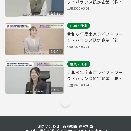
ク・バランス認定企業【株式
会社QOOLキャリア】
公開
2025.03.24
13:25
産業・仕事
令和６年度東京ライフ・ワー
ク・バランス認定企業【社会
福祉法人大三島育徳会】
公開
2025.03.24
10:04
産業・仕事
令和６年度東京ライフ・ワー
ク・バランス認定企業【株式
会社FIS】
公開
2025.03.24
13:48
お問い合わせ : 東京動画 運営担当
E-mail：S0014905＜at＞section.metro.tokyo.jp