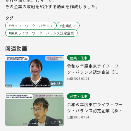
９社を都が認定しました。
その企業の取組を紹介する動画を作成しました。
タグ
#
ライフ・ワーク・バランス
#
企業向け
#
東京ライフ・ワーク・バランス認定企業
関連動画
産業・仕事
令和６年度東京ライフ・ワー
ク・バランス認定企業【ミラ
イウェブ株式会社】
公開
2025.03.24
09:45
産業・仕事
令和６年度東京ライフ・ワー
ク・バランス認定企業【株式
会社プログレス】
公開
2025.03.24
11:34