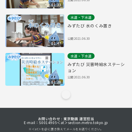
01:33
水道・下水道
みずたび 水のくみ置き
公開
2021.06.30
01:47
水道・下水道
みずたび 災害時給水ステーシ
ョン
公開
2021.06.30
01:20
お問い合わせ : 東京動画 運営担当
E-mail：S0014905＜at＞section.metro.tokyo.jp
※＜at＞を@に置き換えてメールをお送りください。