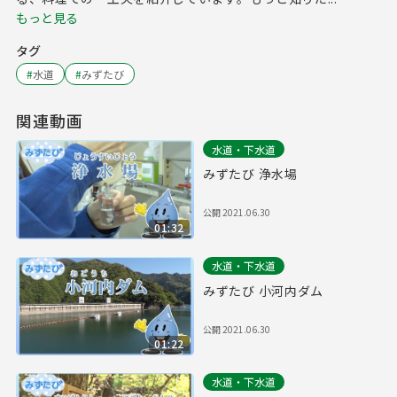
もっと見る
タグ
#
水道
#
みずたび
関連動画
水道・下水道
みずたび 浄水場
公開
2021.06.30
01:32
水道・下水道
みずたび 小河内ダム
公開
2021.06.30
01:22
水道・下水道