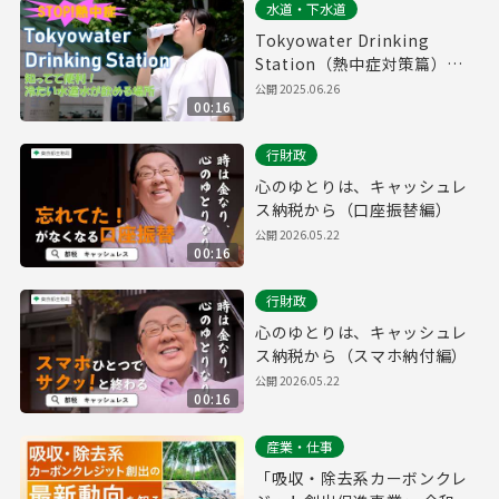
水道・下水道
Tokyowater Drinking
Station（熱中症対策篇）
１５秒版
公開
2025.06.26
00:16
行財政
心のゆとりは、キャッシュレ
ス納税から（口座振替編）
公開
2026.05.22
00:16
行財政
心のゆとりは、キャッシュレ
ス納税から（スマホ納付編）
公開
2026.05.22
00:16
産業・仕事
「吸収・除去系カーボンクレ