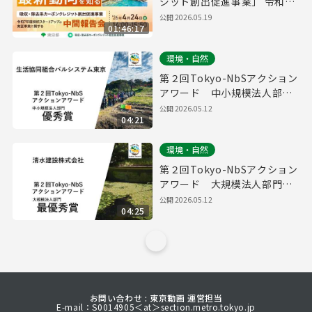
ジット創出促進事業」 令和7
年度採択スタートアップの中
公開
2026.05.19
01:46:17
間報告会
環境・自然
第２回Tokyo-NbSアクション
アワード 中小規模法人部
門 優秀賞取組紹介（生活協
公開
2026.05.12
04:21
同組合パルシステム東京）
環境・自然
第２回Tokyo-NbSアクション
アワード 大規模法人部門
最優秀賞取組紹介（清水建設
公開
2026.05.12
04:25
株式会社）
お問い合わせ : 東京動画 運営担当
E-mail：S0014905＜at＞section.metro.tokyo.jp