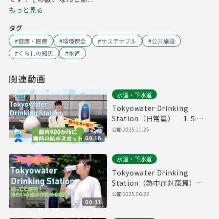
もっと見る
タグ
#
健康・医療
#
環境保全
#
サステナブル
#
公共施設
#
くらしの知恵
#
水道
関連動画
水道・下水道
Tokyowater Drinking
Station（日常篇） １５秒
版
公開
2025.11.25
00:16
水道・下水道
Tokyowater Drinking
Station（熱中症対策篇）
３０秒版
公開
2025.06.26
00:31