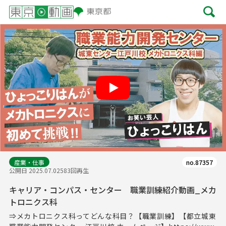
Play
産業・仕事
no.87357
公開日 2025.07.02
583回再生
キャリア・コンパス・センター 職業訓練紹介動画_メカ
トロニクス科
⇒メカトロニクス科ってどんな科目？【職業訓練】【都立城東