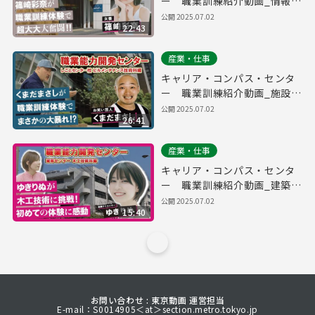
ー 職業訓練紹介動画_情報分
野（OAシステム開発科）
公開
2025.07.02
22:43
産業・仕事
キャリア・コンパス・センタ
ー 職業訓練紹介動画_施設管
理・清掃分野（ビルメンテナ
公開
2025.07.02
26:41
ンス技術科）
産業・仕事
キャリア・コンパス・センタ
ー 職業訓練紹介動画_建築・
造園分野（木工技術科）
公開
2025.07.02
15:40
お問い合わせ : 東京動画 運営担当
E-mail：S0014905＜at＞section.metro.tokyo.jp