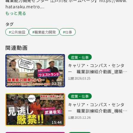
職業能力開発センター 江戸川校 ホームページ】https://www.
hataraku.metro....
もっと見る
タグ
#
公共施設
#
職業能力開発
#
仕事
関連動画
産業・仕事
キャリア・コンパス・センタ
ー 職業訓練紹介動画_建築分
野（内装施工科）
公開
2026.03.25
32:39
産業・仕事
キャリア・コンパス・センタ
ー 職業訓練紹介動画_機械分
野（自動車整備工学科）
公開
2025.12.26
15:44