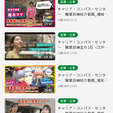
産業・仕事
キャリア・コンパス・センタ
ー 職業訓練紹介動画_機械分
野（機械加工科）
公開
2025.12.11
25:47
産業・仕事
キャリア・コンパス・センタ
ー 職業訓練生の1日（江戸川
校 3DCAD・CAM実践科）
公開
2025.12.02
04:36
産業・仕事
キャリア・コンパス・センタ
ー 職業訓練紹介動画_電気分
野（IoTクリエイター科）
公開
2025.12.02
25:43
産業・仕事
キャリア・コンパス・センタ