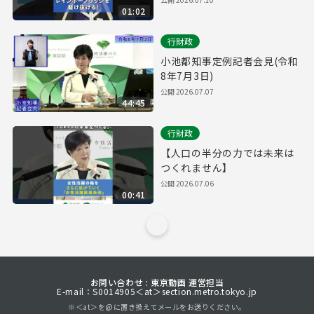
01:02
行財政
小池都知事定例記者会見(令和
8年7月3日)
公開
2026.07.07
44:45
行財政
【人口の半分の力では未来は
つくれません】
公開
2026.07.06
00:41
お問い合わせ : 東京動画 運営担当
E-mail：S0014905＜at＞section.metro.tokyo.jp
※＜at＞を@に置き換えてメールをお送りください。