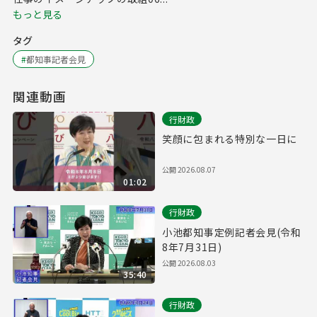
もっと見る
タグ
#
都知事記者会見
関連動画
行財政
笑顔に包まれる特別な一日に
公開
2026.08.07
01:02
行財政
小池都知事定例記者会見(令和
8年7月31日)
公開
2026.08.03
35:40
行財政