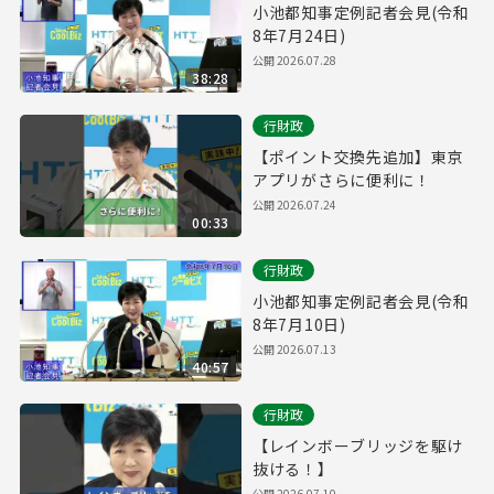
小池都知事定例記者会見(令和
8年7月24日)
公開
2026.07.28
38:28
行財政
【ポイント交換先追加】東京
アプリがさらに便利に！
公開
2026.07.24
00:33
行財政
小池都知事定例記者会見(令和
8年7月10日)
公開
2026.07.13
40:57
行財政
【レインボーブリッジを駆け
抜ける！】
公開
2026.07.10