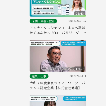
05:43
公開
2026.04.17
子供・若者・教育
アンナ・クレシェンコ｜未来へ羽ば
たくあなたへ グローバルリーダーイ
ンタビュー
14:17
公開
2026.03.11
産業・仕事
令和７年度東京ライフ・ワーク・バ
ランス認定企業【株式会社修護】