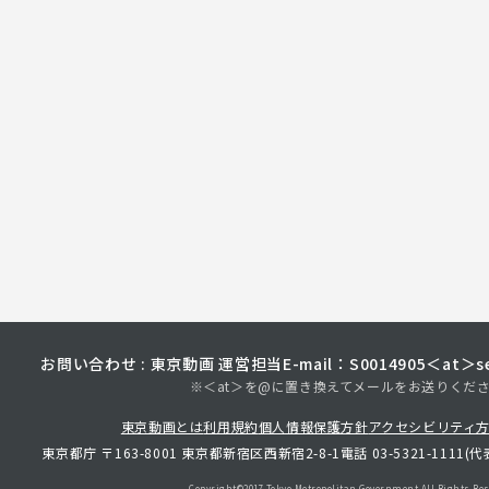
お問い合わせ : 東京動画 運営担当
E-mail：S0014905＜at＞sec
※＜at＞を@に置き換えてメールをお送りくだ
東京動画とは
利用規約
個人情報保護方針
アクセシビリティ
東京都庁 〒163-8001 東京都新宿区西新宿2-8-1
電話 03-5321-1111(代
Copyright©︎2017 Tokyo Metropolitan
Government.All Rights Res