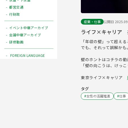
都営交通
行財政
産業・仕事
公開日 2025.09
イベント中継アーカイブ
ライフ×キャリア 
会議中継アーカイブ
「年収の壁」って超える
研修動画
でも、それって誤解かも
FOREIGN LANGUAGE
壁のホントはコチラの
「壁の向こうは、けっ
東京ライフ×キャリア
タグ
#
女性の活躍推進
#
仕事