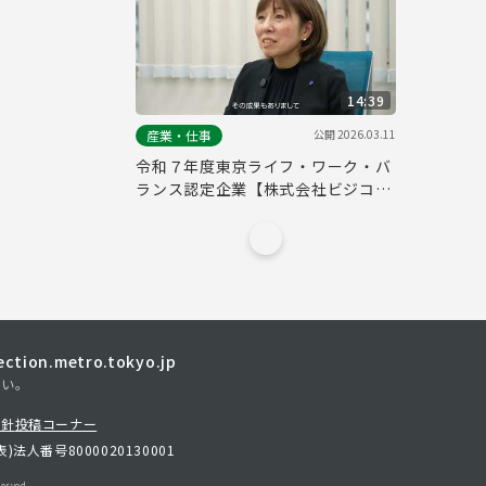
14:39
公開
2026.03.11
産業・仕事
令和７年度東京ライフ・ワーク・バ
ランス認定企業【株式会社ビジコン
ネクスト】
tion.metro.tokyo.jp
さい。
方針
投稿コーナー
表)
法人番号8000020130001
erved.