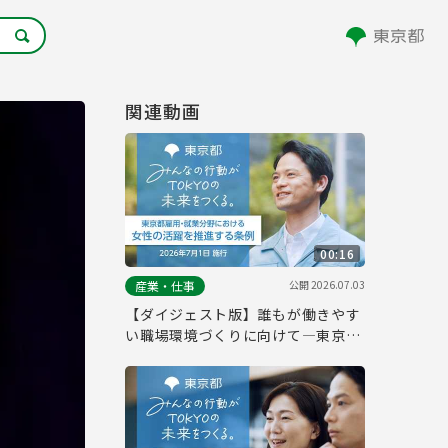
関連動画
00:16
公開
2026.07.03
産業・仕事
【ダイジェスト版】誰もが働きやす
い職場環境づくりに向けて―東京都
雇用・就業分野における女性の活躍
を推進する条例