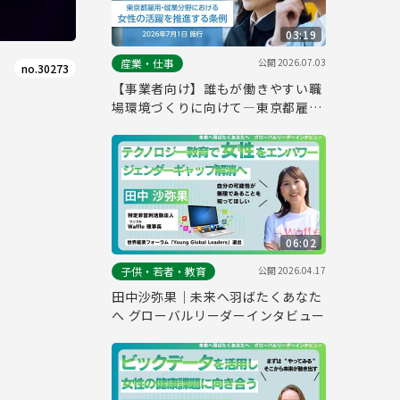
03:19
公開
2026.07.03
産業・仕事
no.30273
【事業者向け】誰もが働きやすい職
場環境づくりに向けて―東京都雇
用・就業分野における女性の活躍を
推進する条例
06:02
公開
2026.04.17
子供・若者・教育
田中沙弥果｜未来へ羽ばたくあなた
へ グローバルリーダーインタビュー