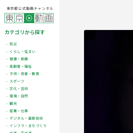
東京都公式動画チャンネル
カテゴリから探す
防災
くらし・住まい
健康・医療
高齢者・福祉
子供・若者・教育
スポーツ
文化・芸術
Play
環境・自然
観光
産業・仕事
デジタル・最新技術
インフラ・まちづくり
水道・下水道