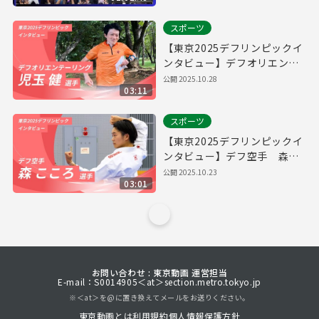
スポーツ
【東京2025デフリンピックイ
ンタビュー】デフオリエンテ
ーリング 児玉健選手
公開
2025.10.28
03:11
スポーツ
【東京2025デフリンピックイ
ンタビュー】デフ空手 森こ
ころ選手
公開
2025.10.23
03:01
お問い合わせ : 東京動画 運営担当
E-mail：S0014905＜at＞section.metro.tokyo.jp
※＜at＞を@に置き換えてメールをお送りください。
東京動画とは
利用規約
個人情報保護方針