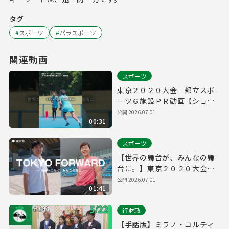
タグ
#
スポーツ
#
パラスポーツ
関連動画
スポーツ
東京２０２０大会 都立スポ
ーツ６施設ＰＲ動画【ショー
ト】
公開
2026.07.01
00:31
スポーツ
【世界の舞台が、みんなの舞
台に。】東京２０２０大会
都立スポーツ６施設ＰＲ動画
公開
2026.07.01
01:41
行財政
【手話版】ミラノ・コルティ