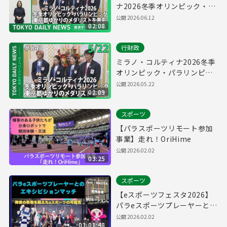
ナ2026冬季オリンピック・パ
ラリンピック 東京都ゆかりの
公開
2026.06.12
02:08
メダリストを表彰（令和8年5
月22日 東京デイリーニュース
行財政
No.843）
ミラノ・コルティナ2026冬季
オリンピック・パラリンピッ
ク 東京都ゆかりのメダリスト
公開
2026.05.22
02:09
を表彰（令和8年5月22日 東京
デイリーニュース No.843）
スポーツ
【パラスポーツリモート参加
事業】走れ！OriHime
公開
2026.02.02
03:25
スポーツ
【eスポーツフェスタ2026】
パラeスポーツプレーヤーとの
エキシビションマッチ
公開
2026.02.02
01:01:48