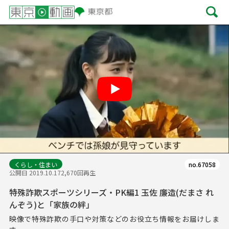
Play
くらし・住まい
no.67058
公開日 2019.10.17
2,670回再生
特殊詐欺スポーツシリーズ・PK編1 玉佐 廉造(だまさ れ
んぞう)と「家族の絆」
映像で特殊詐欺の手口や対策などのお役立ち情報をお届けしま