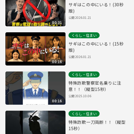
サギはこの中にいる！(30秒
版)
公開
2026.01.21
00:31
くらし・住まい
サギはこの中にいる！(15秒
版)
公開
2026.01.21
00:16
くらし・住まい
特殊詐欺警察官名乗りに注
意！！（縦型15秒）
公開
2025.10.06
00:16
くらし・住まい
特殊詐欺一刀両断！！（縦型
15秒）