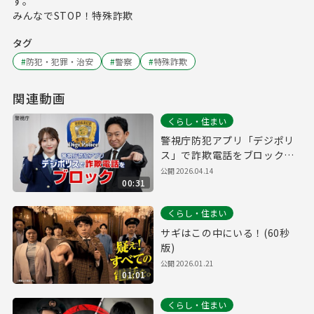
す。
みんなでSTOP！特殊詐欺
タグ
#
防犯・犯罪・治安
#
警察
#
特殊詐欺
関連動画
くらし・住まい
警視庁防犯アプリ「デジポリ
ス」で詐欺電話をブロック！
（30秒版）
公開
2026.04.14
00:31
くらし・住まい
サギはこの中にいる！(60秒
版)
公開
2026.01.21
01:01
くらし・住まい