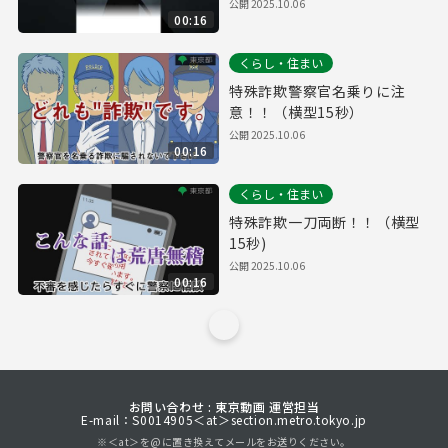
公開
2025.10.06
00:16
くらし・住まい
特殊詐欺警察官名乗りに注
意！！（横型15秒）
公開
2025.10.06
00:16
くらし・住まい
特殊詐欺一刀両断！！（横型
15秒)
公開
2025.10.06
00:16
お問い合わせ : 東京動画 運営担当
E-mail：S0014905＜at＞section.metro.tokyo.jp
※＜at＞を@に置き換えてメールをお送りください。