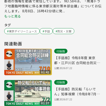
都政の情報を動画で発信しています。 NO.584は、「南海トラ
フ地震臨時情報に係る東京都災害対策本部会議」についてお伝
えします。 8月8日、16時43分頃に発...
もっと見る
タグ
#
東京デイリーニュース
#
手話
#
防災・災害
関連動画
行財政
【手話版】令和8年度 東京
都・江戸川区 合同総合防災訓
練（令和8年7月9日 東京デイ
公開
2026.07.22
01:42
リーニュース No.857）
行財政
【手話版】防災船「らいで
ん」知事視察（令和8年7月2
日 東京デイリーニュース
公開
2026.07.22
01:37
No.856）