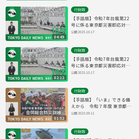
行財政
【手話版】令和7年台風第22
号に係る東京都災害即応対策
本部会議（第２回）（令和7年
公開
2025.10.17
04:49
10月9日 東京デイリーニュー
ス No.785）
行財政
【手話版】令和7年台風第22
号に係る東京都災害即応対策
本部会議（令和7年10月8日 東
公開
2025.10.17
02:12
京デイリーニュース No.784）
行財政
【手話版】「いま」できる備
えから 令和７年度 東京都・
羽村市・日の出町合同総合防
公開
2025.09.11
01:52
災訓練（令和７年９月２日 東
京デイリーニュース No.772）
行財政