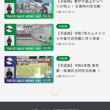
【手話版】都庁の屋上からヘ
リが飛ぶ！ 災害時の防災拠点
「東京都防災センター」（令
公開
2025.09.11
02:22
和７年８月28日 東京デイリー
ニュース特別版）
行財政
【手話版】令和7年カムチャツ
カ半島付近地震に伴う津波警
報発令に係る災害即応対策本
公開
2025.08.08
02:04
部会議 （令和７年７月30日
東京デイリーニュース
行財政
No.759）
【手話版】令和6年度 東京
都・板橋区合同防災訓練（避
難所開設・運営訓練）（令和7
公開
2025.03.13
01:09
年3月4日 東京デイリーニュー
ス No.699）