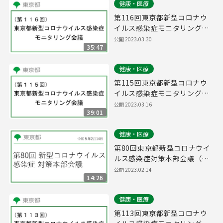
健康・医療
第116回東京都新型コロナウ
イルス感染症モニタリング会
議(令和5年3月30日13時00分
公開
2023.03.30
35:47
～)
健康・医療
第115回東京都新型コロナウ
イルス感染症モニタリング会
議(令和5年3月16日14時45分
公開
2023.03.16
39:01
～)
健康・医療
第80回東京都新型コロナウイ
ルス感染症対策本部会議（令
和5年2月14日 16時45分～）
公開
2023.02.14
14:26
健康・医療
第113回東京都新型コロナウ