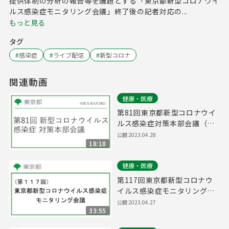
提供体制の分析の報告等を議題とする「東京都新型コロナウイ
ルス感染症モニタリング会議」終了後の記者対応の...
もっと見る
タグ
#
感染症
#
ライブ配信
#
新型コロナ
関連動画
健康・医療
第81回東京都新型コロナウイ
ルス感染症対策本部会議（令
和5年4月28日 17時00分～）
公開
2023.04.28
18:18
健康・医療
第117回東京都新型コロナウ
イルス感染症モニタリング会
議(令和5年4月28日11時00分
公開
2023.04.27
33:55
～)