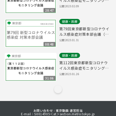
イルス感染症モニタリング会
議(令和5年2月9日17時15分
公開
2023.02.09
28:47
～)
健康・医療
第79回東京都新型コロナウイ
ルス感染症対策本部会議（令
和5年1月31日 16時15分～）
公開
2023.01.31
08:48
健康・医療
第112回東京都新型コロナウ
イルス感染症モニタリング会
議(令和5年1月26日16時15分
公開
2023.01.26
31:06
～)
お問い合わせ : 東京動画 運営担当
E-mail：S0014905＜at＞section.metro.tokyo.jp