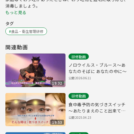
消毒しましょう。
もっと見る
タグ
#
食品・衛生管理研修
関連動画
研修動画
ノロウイルス・ブルース～あ
なたのそばに あなたの中に～
公開
2026.06.11
19:32
研修動画
食中毒予防の気づきスイッチ
～あたりまえのこと出来てい
ますか？～
公開
2025.04.23
19:53