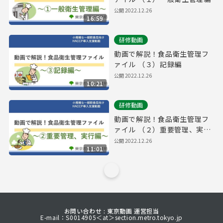
公開
2022.12.26
16:59
研修動画
動画で解説！食品衛生管理フ
ァイル （３）記録編
公開
2022.12.26
10:21
研修動画
動画で解説！食品衛生管理フ
ァイル （２）重要管理、実行
編
公開
2022.12.26
11:01
お問い合わせ : 東京動画 運営担当
E-mail：S0014905＜at＞section.metro.tokyo.jp