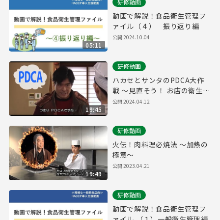
研修動画
動画で解説！食品衛生管理フ
ァイル（４） 振り返り編
公開
2024.10.04
05:11
研修動画
ハカセとサンタのPDCA大作
戦 ～見直そう！ お店の衛生管
理～
公開
2024.04.12
19:45
研修動画
火伝！肉料理必焼法 ～加熱の
極意～
公開
2023.04.21
19:49
研修動画
動画で解説！食品衛生管理フ
ァイル （１）一般衛生管理編