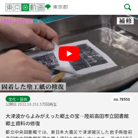
Play
文化・芸術
no.78950
公開日 2022.10.25
1.5万回再生
大津波からよみがえった郷土の宝―陸前高田市立図書館
郷土資料の修復
都立中央図書館では、東日本大震災で津波被災した岩手県陸前