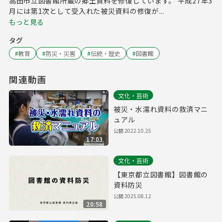
高田市立図書館所蔵の郷土資料を修復しています。 平成27年3
月には第1次として受入れた被災資料の修復が...
もっと見る
タグ
#
教育
#
防災・災害
#
伝統・歴史
#
図書館
関連動画
文化・芸術
被災・水濡れ資料の救済マニ
ュアル
公開
2022.10.25
17:03
文化・芸術
【東京都立図書館】図書館の
資料防災
公開
2025.08.12
20:58