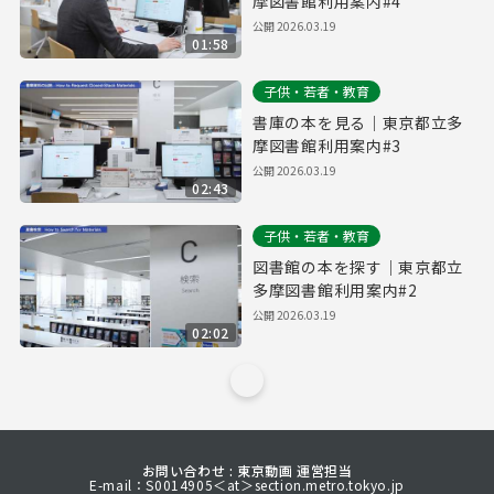
摩図書館利用案内#4
公開
2026.03.19
01:58
子供・若者・教育
書庫の本を見る｜東京都立多
摩図書館利用案内#3
公開
2026.03.19
02:43
子供・若者・教育
図書館の本を探す｜東京都立
多摩図書館利用案内#2
公開
2026.03.19
02:02
お問い合わせ : 東京動画 運営担当
E-mail：S0014905＜at＞section.metro.tokyo.jp