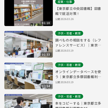
産業・仕事
【東京都立中央図書館】図書
館で就活対策！
公開
2026.03.26
01:10
子供・若者・教育
調べものの相談をする（レフ
ァレンスサービス）｜東京都
立多摩図書館利用案内#6
公開
2026.03.19
01:33
子供・若者・教育
オンラインデータベースを使
う｜東京都立多摩図書館利用
案内#5
公開
2026.03.19
02:54
子供・若者・教育
本をコピーする｜東京都立多