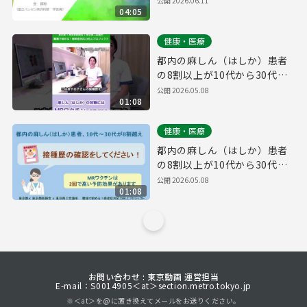
公開
2026.06.11
04:05
健康・医療
都内の麻しん（はしか）患者
の8割以上が10代から30代
【麻しん啓発動画】SP版
公開
2026.05.08
01:08
健康・医療
都内の麻しん（はしか）患者
の8割以上が10代から30代
【麻しん啓発動画】PC版
公開
2026.05.08
01:08
お問い合わせ : 東京動画 運営担当
E-mail：S0014905＜at＞section.metro.tokyo.jp
※＜at＞を@に置き換えてメールをお送りください。