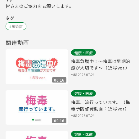
皆さまのご協力をお願いします。
タグ
#
感染症
関連動画
健康・医療
梅毒急増中！～梅毒は早期治
療が大切です～（15秒ver.）
公開
2026.07.24
00:16
健康・医療
梅毒、流行っています。（梅
毒予防啓発動画：15秒ver）
公開
2026.07.24
00:16
健康・医療