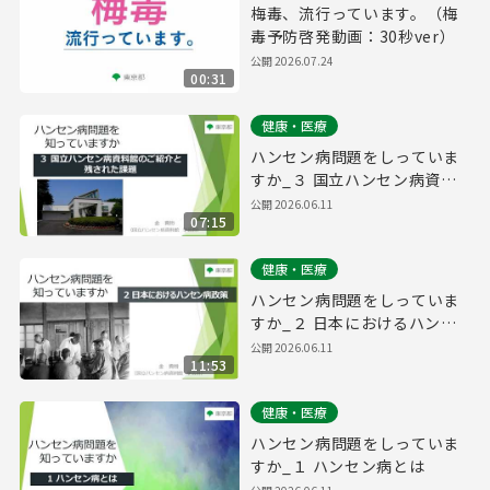
梅毒、流行っています。（梅
毒予防啓発動画：30秒ver）
公開
2026.07.24
00:31
健康・医療
ハンセン病問題をしっていま
すか_３ 国立ハンセン病資料
館のご紹介と残された課題
公開
2026.06.11
07:15
健康・医療
ハンセン病問題をしっていま
すか_２ 日本におけるハンセ
ン病政策
公開
2026.06.11
11:53
健康・医療
ハンセン病問題をしっていま
すか_１ ハンセン病とは