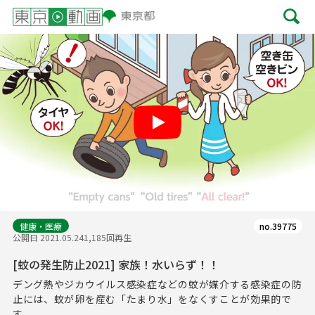
Play
健康・医療
no.39775
公開日 2021.05.24
1,185回再生
[蚊の発生防止2021] 家族！水いらず！！
デング熱やジカウイルス感染症などの蚊が媒介する感染症の防
止には、蚊が卵を産む「たまり水」をなくすことが効果的で
す。