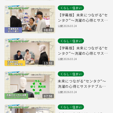
くらし・住まい
【字幕版】未来につながる“セ
ンタク”～洗濯の心得とサステ
ナブルファッション～【洗濯
公開
2026.03.24
08:03
用品を正しく選ぶ編】
くらし・住まい
【字幕版】未来につながる“セ
ンタク”～洗濯の心得とサステ
ナブルファッション～【洗濯
公開
2026.03.24
13:32
表示を正しく理解する編】
くらし・住まい
未来につながる“センタク”～
洗濯の心得とサステナブルフ
ァッション～【衣類のエシカ
公開
2026.03.24
07:58
ル消費（サステナブルファッ
ション）編】
くらし・住まい