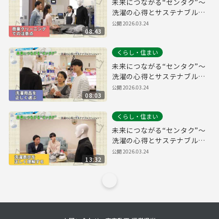
未来につながる“センタク”～
洗濯の心得とサステナブルフ
ァッション～【商業クリーニ
公開
2026.03.24
08:43
ングでの注意点編】
くらし・住まい
未来につながる“センタク”～
洗濯の心得とサステナブルフ
ァッション～【洗濯用品を正
公開
2026.03.24
08:03
しく選ぶ編】
くらし・住まい
未来につながる“センタク”～
洗濯の心得とサステナブルフ
ァッション～【洗濯表示を正
公開
2026.03.24
13:32
しく理解する編】