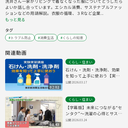
洗井さん一家がリビングで着なくなった服についてどうしたら
よいか話し合っています。エシカル消費、サステナブルファッ
ションなどの用語解説。衣服の循環、３Rなど企業...
もっと見る
タグ
#
トラブル防止
#
消費生活
#
くらしの知恵
関連動画
くらし・住まい
石けん・洗剤・洗浄剤、効果
を知って上手に使おう【実験
実習講座より】
公開
2026.03.17
02:02
くらし・住まい
【字幕版】未来につながる“セ
ンタク”～洗濯の心得とサステ
ナブルファッション～【商業
公開
2026.03.24
08:43
クリーニングでの注意点編】