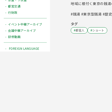
地域に根付く東京の銭湯
都営交通
行財政
#銭湯 #東京型銭湯 #歴
タグ
イベント中継アーカイブ
#
都星人
#
ショート
会議中継アーカイブ
研修動画
FOREIGN LANGUAGE