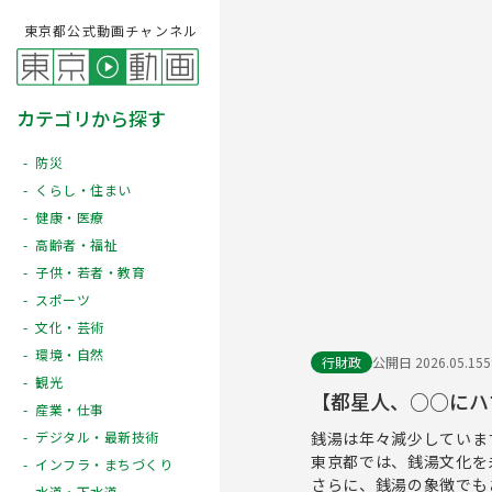
東京都公式動画チャンネル
カテゴリから探す
防災
くらし・住まい
健康・医療
高齢者・福祉
子供・若者・教育
スポーツ
文化・芸術
環境・自然
行財政
公開日 2026.05.15
観光
【都星人、○○にハ
産業・仕事
銭湯は年々減少していま
デジタル・最新技術
東京都では、銭湯文化を
インフラ・まちづくり
さらに、銭湯の象徴でも
水道・下水道