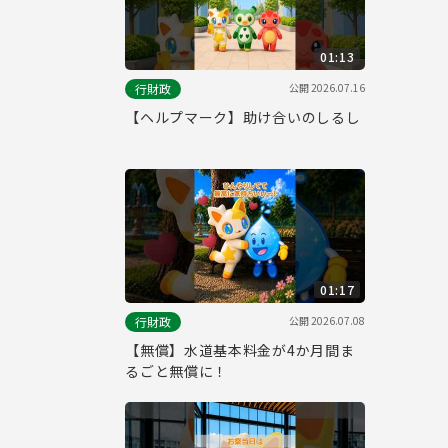
01:13
公開
2026.07.16
行財政
【ヘルプマーク】助け合いのしるし
01:17
公開
2026.07.08
行財政
【無償】水道基本料金が4か月間ま
るごと無償に！