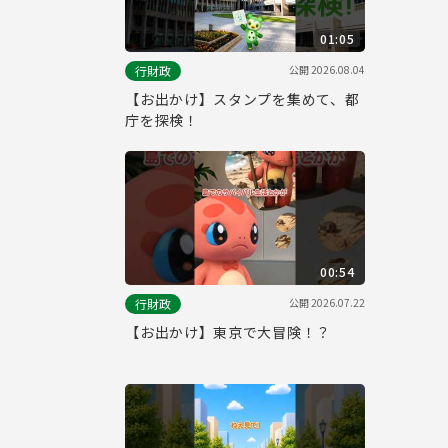
01:05
公開
2026.08.04
行財政
【お出かけ】スタンプを集めて、都
庁を探検！
00:54
公開
2026.07.22
行財政
【お出かけ】東京で大冒険！？