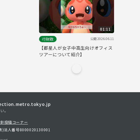
01:11
公開
2026.06.11
行財政
【都星人が女子中高生向けオフィス
ツアーについて紹介】
tion.metro.tokyo.jp
さい。
方針
投稿コーナー
表)
法人番号8000020130001
erved.