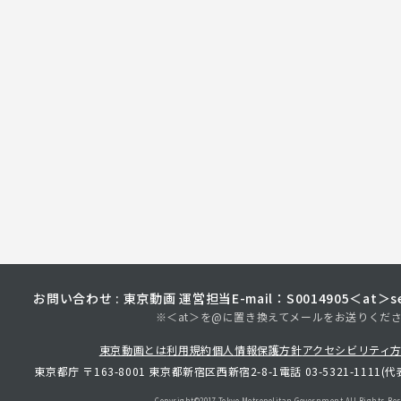
お問い合わせ : 東京動画 運営担当
E-mail：S0014905＜at＞sec
※＜at＞を@に置き換えてメールをお送りくだ
東京動画とは
利用規約
個人情報保護方針
アクセシビリティ
東京都庁 〒163-8001 東京都新宿区西新宿2-8-1
電話 03-5321-1111(代
Copyright©︎2017 Tokyo Metropolitan
Government.All Rights Res