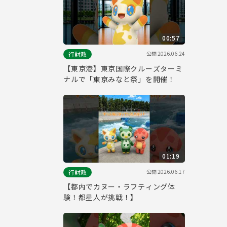
00:57
公開
2026.06.24
行財政
【東京港】東京国際クルーズターミ
ナルで「東京みなと祭」を開催！
01:19
公開
2026.06.17
行財政
【都内でカヌー・ラフティング体
験！都星人が挑戦！】