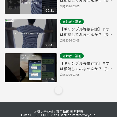
は相談してみませんか？（30
秒・縦動画ver.）
公開
2026.03.05
00:31
高齢者・福祉
【ギャンブル等依存症】まず
は相談してみませんか？（30
秒・横動画ver.）
公開
2026.03.05
00:31
高齢者・福祉
【ギャンブル等依存症】まず
は相談してみませんか？（15
秒・縦動画ver.）
公開
2026.03.05
00:16
お問い合わせ : 東京動画 運営担当
E-mail：S0014905＜at＞section.metro.tokyo.jp