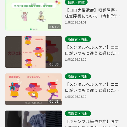
健康・医療
【コロナ後遺症】嗅覚障害・
味覚障害について（令和7年度
作成）
公開
2026.04.01
04:12
高齢者・福祉
【メンタルヘルスケア】ココ
ロがいつもと違うと感じた
ら、専門家に相談してみませ
公開
2026.03.10
00:30
んか？（縦動画ver.）
高齢者・福祉
【メンタルヘルスケア】ココ
ロがいつもと違うと感じた
ら、専門家に相談してみませ
公開
2026.03.10
00:31
んか？（横動画ver.）
高齢者・福祉
【ギャンブル等依存症】まず