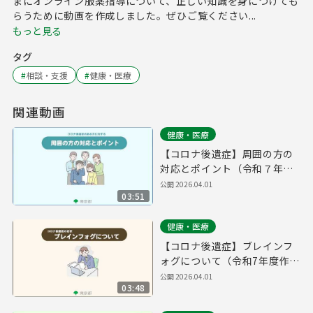
まにオンライン服薬指導について、正しい知識を身につけても
らうために動画を作成しました。ぜひご覧ください...
もっと見る
タグ
#
相談・支援
#
健康・医療
関連動画
健康・医療
【コロナ後遺症】周囲の方の
対応とポイント（令和７年度
作成）
公開
2026.04.01
03:51
健康・医療
【コロナ後遺症】ブレインフ
ォグについて（令和7年度作
成）
公開
2026.04.01
03:48