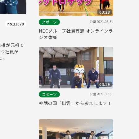
03:28
公開
2021.03.31
スポーツ
no.21678
NECグループ社員有志 オンラインラ
ジオ体操
体操が元祖で
持つ社員が
た。
03:19
公開
2021.03.31
スポーツ
神話の国「出雲」から参加します！