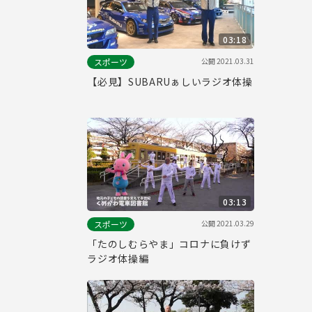
03:18
公開
2021.03.31
スポーツ
【必見】SUBARUぁしいラジオ体操
03:13
公開
2021.03.29
スポーツ
「たのしむらやま」コロナに負けず
ラジオ体操編