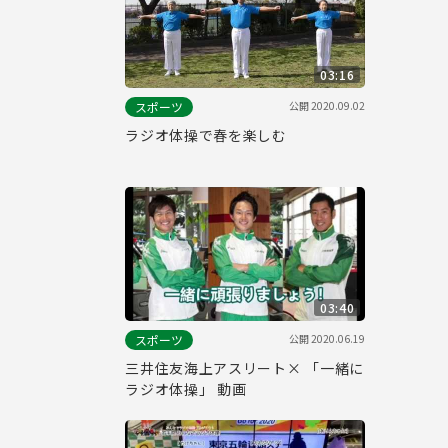
03:16
公開
2020.09.02
スポーツ
ラジオ体操で春を楽しむ
03:40
公開
2020.06.19
スポーツ
三井住友海上アスリート× 「一緒に
ラジオ体操」 動画