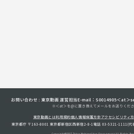
お問い合わせ : 東京動画 運営担当
E-mail：S0014905＜at＞sec
※＜at＞を@に置き換えてメールをお送りくだ
東京動画とは
利用規約
個人情報保護方針
アクセシビリティ
東京都庁 〒163-8001 東京都新宿区西新宿2-8-1
電話 03-5321-1111(代
Copyright©︎2017 Tokyo Metropolitan
Government.All Rights Res