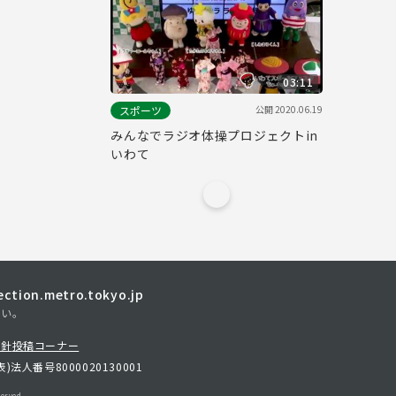
03:11
公開
2020.06.19
スポーツ
みんなでラジオ体操プロジェクトin
いわて
tion.metro.tokyo.jp
さい。
方針
投稿コーナー
表)
法人番号8000020130001
erved.