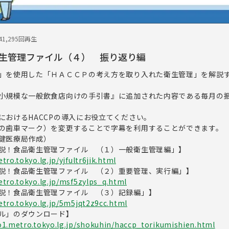
4
1,295回再生
生管理ファイル（４） 振り返り編
」を使用した「ＨＡＣＣＰの考え方を取り入れた衛生管理」を解説
小規模な一般飲食店向けの手引書』に追加された内容である毎月の
におけるHACCPの導入にお役立てください。
の歯車マーク）を変更することで字幕を利用することができます。
健医療局作成）
説！食品衛生管理ファイル （１）一般衛生管理編」】
ro.tokyo.lg.jp/yjfultr6jik.html
説！食品衛生管理ファイル （２）重要管理、実行編」】
tro.tokyo.lg.jp/msf5zylps_q.html
説！食品衛生管理ファイル （３）記録編」】
tro.tokyo.lg.jp/5m5jqt2z9cc.html
ル」のダウンロード】
o1.metro.tokyo.lg.jp/shokuhin/haccp_torikumishien.html