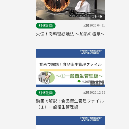
19:49
公開
2023.04.21
研修動画
火伝！肉料理必焼法 ～加熱の極意～
16:59
公開
2022.12.26
研修動画
動画で解説！食品衛生管理ファイル
（１）一般衛生管理編