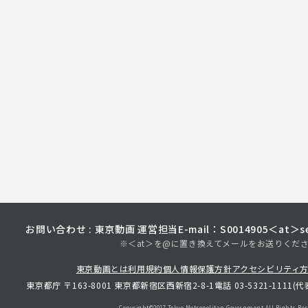
お問い合わせ : 東京動画 運営担当
E-mail：S0014905＜at＞sec
※＜at＞を@に置き換えてメールをお送りくだ
東京動画とは
利用規約
個人情報保護方針
アクセシビリティ
東京都庁 〒163-8001 東京都新宿区西新宿2-8-1
電話 03-5321-1111(代
Copyright©︎2017 Tokyo Metropolitan
Government.All Rights Res