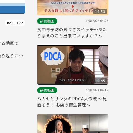
19:53
公開
2025.04.23
研修動画
no.89172
食中毒予防の気づきスイッチ～あた
りまえのこと出来ていますか？～
する動画で
振り返りにつ
19:45
公開
2024.04.12
研修動画
ハカセとサンタのPDCA大作戦 ～見
直そう！ お店の衛生管理～