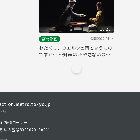
18:25
公開
2022.04.14
研修動画
わたくし、ウエルシュ菌というもの
ですが… ～対策は ふやさないのが
決め手！～
tion.metro.tokyo.jp
さい。
方針
投稿コーナー
表)
法人番号8000020130001
erved.