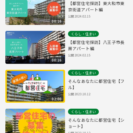
【都営住宅探訪】東大和市東
京街道アパート編
公開
2024.02.15
00:16
くらし・住まい
【都営住宅探訪】八王子市長
房アパート編
公開
2024.02.15
00:16
くらし・住まい
そんなあなたに都営住宅【フ
ル】
公開
2023.10.12
02:00
くらし・住まい
そんなあなたに都営住宅【シ
ョート】
公開
2023.10.12