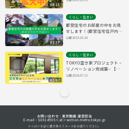
00:15
くらし・住まい
都営住宅のお部屋の中をお見
せします！(都営住宅住戸内紹
介)
公開
2023.03.24
01:57
くらし・住まい
TOKYO空き家プロジェクト ~
リノベーション完成篇~ 【字
幕無し】
公開
2026.07.15
01:07
お問い合わせ : 東京動画 運営担当
E-mail：S0014905＜at＞section.metro.tokyo.jp
※＜at＞を@に置き換えてメールをお送りください。