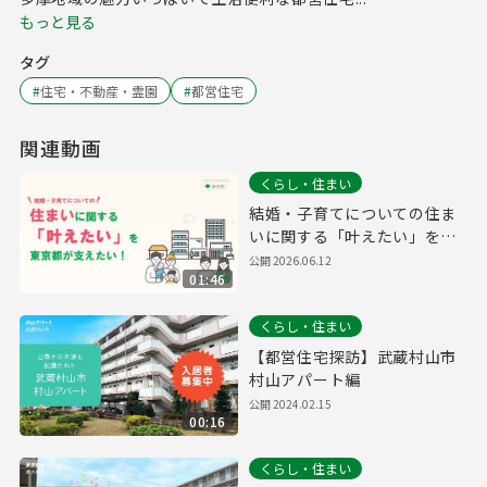
もっと見る
タグ
#
住宅・不動産・霊園
#
都営住宅
関連動画
くらし・住まい
結婚・子育てについての住ま
いに関する「叶えたい」を東
京都が支えたい！
公開
2026.06.12
01:46
くらし・住まい
【都営住宅探訪】武蔵村山市
村山アパート編
公開
2024.02.15
00:16
くらし・住まい