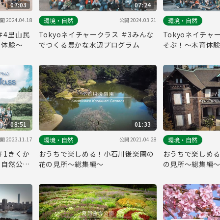
07:03
07:24
開 2024.04.18
公開 2024.03.21
環境・自然
環境・自然
＃4里山民
Tokyoネイチャークラス ＃3みんな
Tokyoネイチャ
り体験～
でつくる豊かな水辺プログラム
そぶ！～木育体験
～
08:51
01:33
開 2023.11.17
公開 2021.04.28
環境・自然
環境・自然
＃1きくか
おうちで楽しめる！小石川後楽園の
おうちで楽しめ
と自然公園
花の見所～総集編～
の見所～総集編