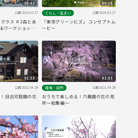
08:42
00:16
公開 2024.02.27
公開 2024.02.27
くらし・住まい
ークラス ＃2森とあ
「東京グリーンビズ」 コンセプトム
&ワークショップ
ービー
01:33
01:33
公開 2021.04.28
公開 2021.04.28
環境・自然
る！旧古河庭園の花
おうちで楽しめる！六義園の花の見
～
所～総集編～