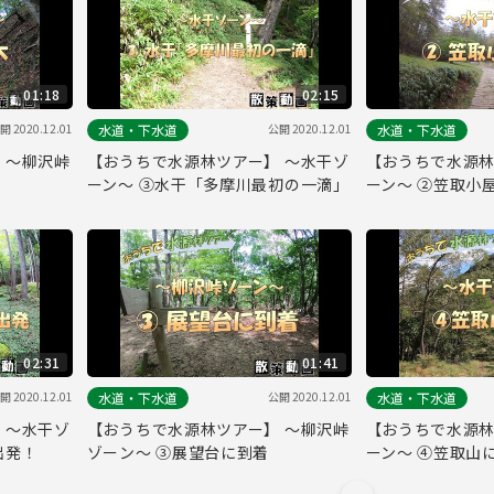
01:18
02:15
開 2020.12.01
公開 2020.12.01
水道・下水道
水道・下水道
 ～柳沢峠
【おうちで水源林ツアー】 ～水干ゾ
【おうちで水源林
ーン～ ③水干「多摩川最初の一滴」
ーン～ ②笠取小
02:31
01:41
開 2020.12.01
公開 2020.12.01
水道・下水道
水道・下水道
 ～水干ゾ
【おうちで水源林ツアー】 ～柳沢峠
【おうちで水源林
出発！
ゾーン～ ③展望台に到着
ーン～ ④笠取山