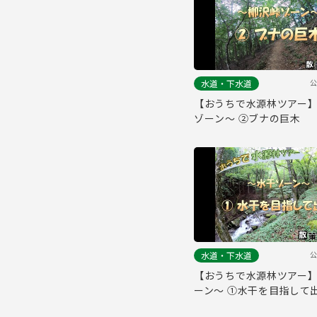
公
水道・下水道
【おうちで水源林ツアー】
ゾーン～ ②ブナの巨木
公
水道・下水道
【おうちで水源林ツアー】
ーン～ ①水干を目指して