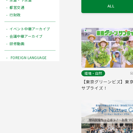
ALL
都営交通
行財政
イベント中継アーカイブ
会議中継アーカイブ
研修動画
FOREIGN LANGUAGE
公
環境・自然
【東京グリーンビズ】東
サプライズ！