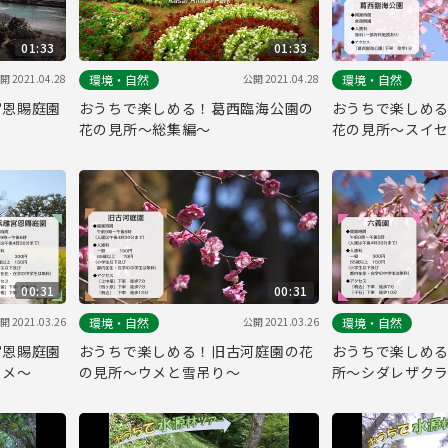
01:33
01:33
開 2021.04.28
公開 2021.04.28
環境・自然
環境・自然
宮恩賜庭園
おうちで楽しめる！葛西臨海公園の
おうちで楽しめ
花の見所～総集編～
花の見所～スイ
～
00:31
00:31
開 2021.03.26
公開 2021.03.26
環境・自然
環境・自然
宮恩賜庭園
おうちで楽しめる！旧古河庭園の花
おうちで楽しめ
ウメ～
の見所～ウメと雪吊り～
所～シダレザク