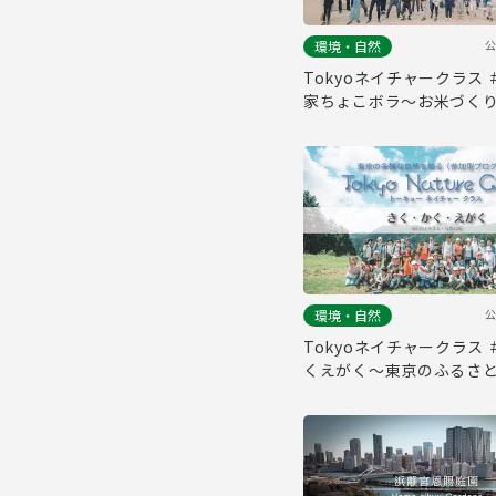
公
環境・自然
Tokyoネイチャークラス 
家ちょこボラ～お米づく
公
環境・自然
Tokyoネイチャークラス 
くえがく～東京のふるさ
～