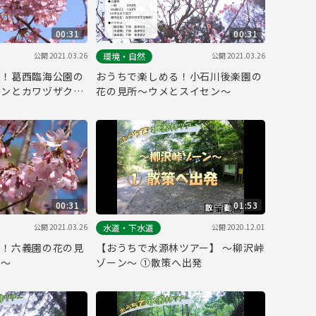
00:31
00:31
公開 2021.03.26
公開 2021.03.26
環境・自然
る！葛西臨海公園の
おうちで楽しめる！小石川後楽園の
センとカワヅザクラ
花の見所～ウメとスイセン～
00:31
01:53
公開 2021.03.26
公開 2020.12.01
水道・下水道
る！六義園の花の見
【おうちで水源林ツアー】 ～柳沢峠
ラ～
ゾーン～ ①散策へ出発