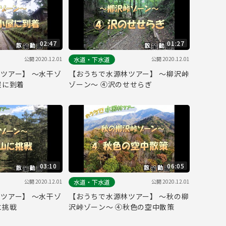
02:47
01:27
公開 2020.12.01
公開 2020.12.01
水道・下水道
ツアー】 ～水干ゾ
【おうちで水源林ツアー】 ～柳沢峠
屋に到着
ゾーン～ ④沢のせせらぎ
03:10
06:05
公開 2020.12.01
公開 2020.12.01
水道・下水道
ツアー】 ～水干ゾ
【おうちで水源林ツアー】 ～秋の柳
に挑戦
沢峠ゾーン～ ④秋色の空中散策