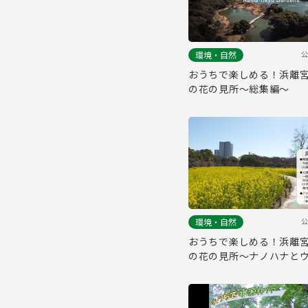
公
環境・自然
おうちで楽しめる！浜離
の花の見所～総集編～
公
環境・自然
おうちで楽しめる！浜離
の花の見所～ナノハナと