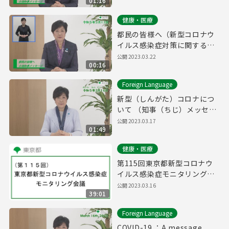
01:16
年3月13日）
健康・医療
都民の皆様へ（新型コロナウ
イルス感染症対策に関する知
事メッセージ 15秒手話付き
公開 2023.03.22
00:16
令和5年3月13日）
Foreign Language
新型（しんがた）コロナにつ
いて （知事（ちじ）メッセー
ジ 令和（れいわ）5年（ね
公開 2023.03.17
01:49
ん）3月（がつ）16日（に
ち）「やさしいにほんご」）
健康・医療
第115回東京都新型コロナウ
イルス感染症モニタリング会
議(令和5年3月16日14時45分
公開 2023.03.16
39:01
～)
Foreign Language
COVID-19 ：A message