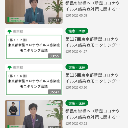
都民の皆様へ（新型コロナウ
イルス感染症対策に関する知
事メッセージ 令和5年5月8
公開 2023.05.08
01:27
日）
健康・医療
第117回東京都新型コロナウ
イルス感染症モニタリング会
議(令和5年4月28日11時00分
公開 2023.04.27
33:55
～)
健康・医療
第116回東京都新型コロナウ
イルス感染症モニタリング会
議(令和5年3月30日13時00分
公開 2023.03.30
35:47
～)
健康・医療
都民の皆様へ（新型コロナウ
イルス感染症対策に関する知
事メッセージ 手話付き 令和5
公開 2023.03.22