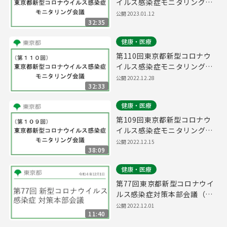
イルス感染症モニタリング会
議(令和5年1月12日14時10分
公開 2023.01.12
32:35
～)
健康・医療
第110回東京都新型コロナウ
イルス感染症モニタリング会
議(令和4年12月28日15時45
公開 2022.12.28
32:33
分～)
健康・医療
第109回東京都新型コロナウ
イルス感染症モニタリング会
議(令和4年12月15日15時15
公開 2022.12.15
38:09
分～)
健康・医療
第77回東京都新型コロナウイ
ルス感染症対策本部会議（令
和4年12月1日 16時30分～）
公開 2022.12.01
11:40