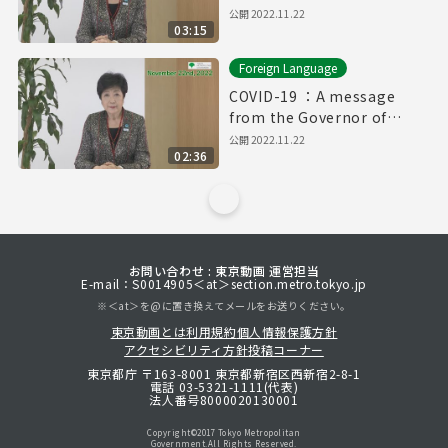
ジ 令和（れいわ）4年（ね
公開 2022.11.22
03:15
ん）11月（がつ）22日（に
ち）「やさしいにほんご」）
Foreign Language
COVID-19 ：A message
from the Governor of
Tokyo（November 22nd
公開 2022.11.22
02:36
2022）
お問い合わせ : 東京動画 運営担当
E-mail：S0014905＜at＞section.metro.tokyo.jp
※＜at＞を@に置き換えてメールをお送りください。
東京動画とは
利用規約
個人情報保護方針
アクセシビリティ方針
投稿コーナー
東京都庁 〒163-8001 東京都新宿区西新宿2-8-1
電話 03-5321-1111(代表)
法人番号8000020130001
Copyright©︎2017 Tokyo Metropolitan
Government.All Rights Reserved.