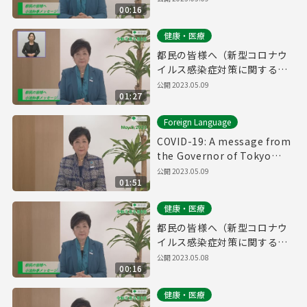
00:16
令和5年5月8日）
健康・医療
都民の皆様へ（新型コロナウ
イルス感染症対策に関する知
事メッセージ 手話付き 令和5
公開 2023.05.09
01:27
年5月8日）
Foreign Language
COVID-19: A message from
the Governor of Tokyo
(May 9th, 2023)
公開 2023.05.09
01:51
健康・医療
都民の皆様へ（新型コロナウ
イルス感染症対策に関する知
事メッセージ 15秒版 令和5年
公開 2023.05.08
00:16
5月8日）
健康・医療