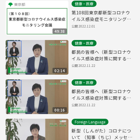
健康・医療
第108回東京都新型コロナウ
イルス感染症モニタリング会
議(令和4年12月1日14時00分
公開 2022.12.01
49:38
～)
健康・医療
都民の皆様へ（新型コロナウ
イルス感染症対策に関する知
事メッセージ 手話付き 令和4
公開 2022.11.22
02:14
年11月18日）
健康・医療
都民の皆様へ（新型コロナウ
イルス感染症対策に関する知
事メッセージ 15秒手話付き
公開 2022.11.22
00:16
令和4年11月18日）
Foreign Language
新型（しんがた）コロナにつ
いて （知事（ちじ）メッセー