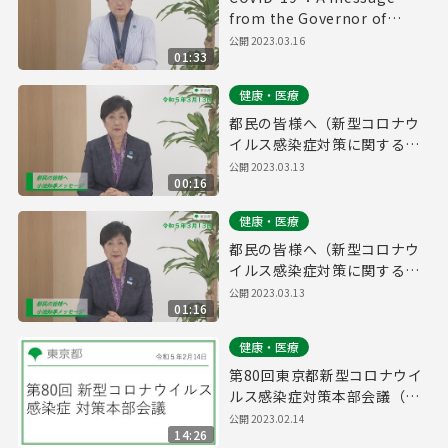
from the Governor of
Tokyo（March 16th, 2023）
公開 2023.03.16
01:33
健康・医療
都民の皆様へ（新型コロナウ
イルス感染症対策に関する知
事メッセージ 15秒版 令和5年
公開 2023.03.13
00:16
3月13日）
健康・医療
都民の皆様へ（新型コロナウ
イルス感染症対策に関する知
事メッセージ 令和5年3月13
公開 2023.03.13
01:16
日）
健康・医療
第80回東京都新型コロナウイ
ルス感染症対策本部会議（令
和5年2月14日 16時45分～）
公開 2023.02.14
14:26