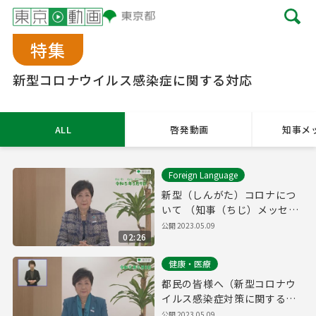
特集
新型コロナウイルス感染症に関する対応
ALL
啓発動画
知事メ
Foreign Language
新型（しんがた）コロナにつ
いて （知事（ちじ）メッセー
ジ 令和（れいわ）5年（ね
公開 2023.05.09
02:26
ん）5月（がつ）9日（にち）
「やさしいにほんご」）
健康・医療
都民の皆様へ（新型コロナウ
イルス感染症対策に関する知
事メッセージ 15秒手話付き
公開 2023.05.09