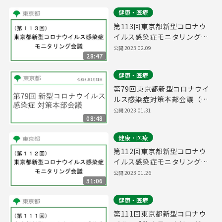
健康・医療
第113回東京都新型コロナウ
イルス感染症モニタリング会
議(令和5年2月9日17時15分
公開 2023.02.09
28:47
～)
健康・医療
第79回東京都新型コロナウイ
ルス感染症対策本部会議（令
和5年1月31日 16時15分～）
公開 2023.01.31
08:48
健康・医療
第112回東京都新型コロナウ
イルス感染症モニタリング会
議(令和5年1月26日16時15分
公開 2023.01.26
31:06
～)
健康・医療
第111回東京都新型コロナウ