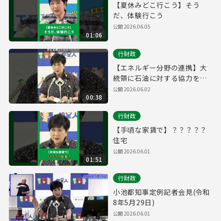
【夏休みどこ行こう】そう
だ、体験行こう
公開 2026.06.05
01:06
行財政
【エネルギー分野の連携】大
統領に石油に対する協力を依
頼
公開 2026.06.02
00:38
行財政
【手頃な家賃で】？？？？？
住宅
公開 2026.06.01
01:51
行財政
小池都知事定例記者会見(令和
8年5月29日)
公開 2026.06.01