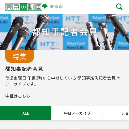
特集
都知事記者会見
毎週金曜日 午後2時から中継している 都知事定例記者会見 の
アーカイブです。
中継は
こちら
ALL
中継アーカイブ
ショ