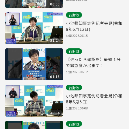
00:53
行財政
小池都知事定例記者会見(令和
8年6月12日)
公開 2026.06.15
31:24
行財政
【迷ったら確認を】最短１分
で緊急度が出ます！
公開 2026.06.12
01:16
行財政
小池都知事定例記者会見(令和
8年6月5日)
公開 2026.06.08
48:04
行財政