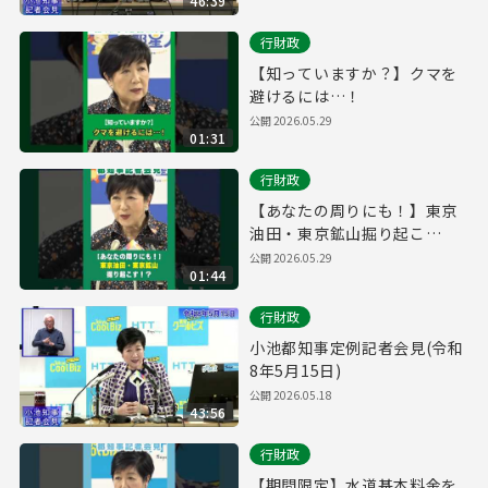
46:39
行財政
【知っていますか？】クマを
避けるには…！
公開 2026.05.29
01:31
行財政
【あなたの周りにも！】東京
油田・東京鉱山掘り起こ
す！？
公開 2026.05.29
01:44
行財政
小池都知事定例記者会見(令和
8年5月15日)
公開 2026.05.18
43:56
行財政
【期間限定】水道基本料金を