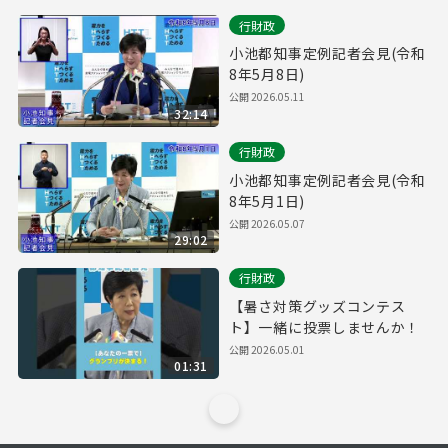
行財政
小池都知事定例記者会見(令和
8年5月8日)
公開 2026.05.11
32:14
行財政
小池都知事定例記者会見(令和
8年5月1日)
公開 2026.05.07
29:02
行財政
【暑さ対策グッズコンテス
ト】一緒に投票しませんか！
公開 2026.05.01
01:31