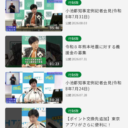
行財政
小池都知事定例記者会見(令和
8年7月31日)
公開 2026.08.03
35:40
行財政
令和８年熊本地震に対する義
援金の募集
公開 2026.07.31
01:23
行財政
小池都知事定例記者会見(令和
8年7月24日)
公開 2026.07.28
38:28
行財政
【ポイント交換先追加】東京
アプリがさらに便利に！