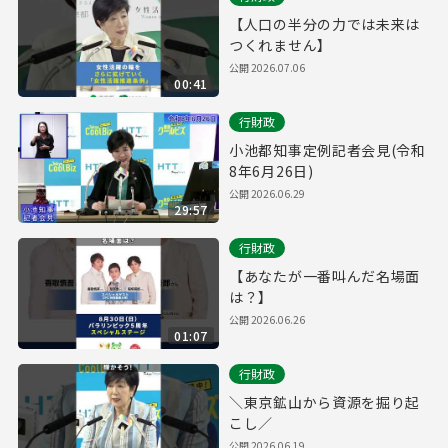
【人口の半分の力では未来は
つくれません】
公開 2026.07.06
00:41
行財政
小池都知事定例記者会見(令和
8年6月26日)
公開 2026.06.29
29:57
行財政
【あなたが一番叫んだ名場面
は？】
公開 2026.06.26
01:07
行財政
＼東京鉱山から資源を掘り起
こし／
公開 2026.06.19