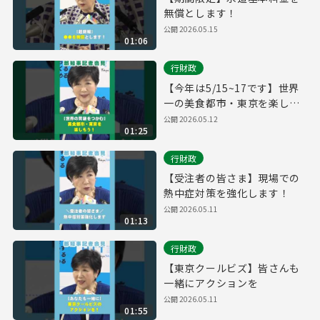
無償とします！
公開 2026.05.15
01:06
行財政
【今年は5/15~17です】世界
一の美食都市・東京を楽しみ
ましょう！
公開 2026.05.12
01:25
行財政
【受注者の皆さま】現場での
熱中症対策を強化します！
公開 2026.05.11
01:13
行財政
【東京クールビズ】皆さんも
一緒にアクションを
公開 2026.05.11
01:55