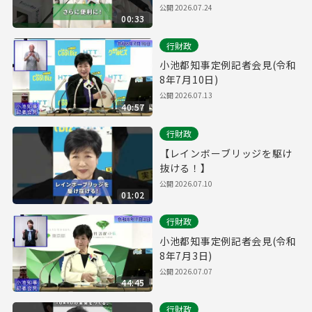
公開 2026.07.24
00:33
行財政
小池都知事定例記者会見(令和
8年7月10日)
公開 2026.07.13
40:57
行財政
【レインボーブリッジを駆け
抜ける！】
公開 2026.07.10
01:02
行財政
小池都知事定例記者会見(令和
8年7月3日)
公開 2026.07.07
44:45
行財政